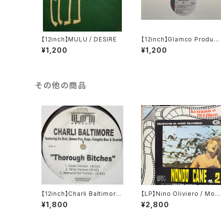
【12inch】MULU / DESIRE
【12inch】Glamco Product
ons Presents Jon Shaft 
¥1,200
¥1,200
Ain't Really Down / Ideal
sm
その他の商品
【12inch】Charli Baltimore
【LP】Nino Oliviero / Mon
/ Thorough Bitches / Eve
do Cane N° 2
¥1,800
¥2,800
rybody Wanna Know