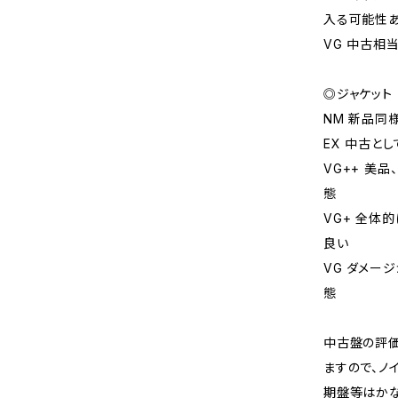
入る可能性
VG 中古相
◎ジャケット
NM 新品同
EX 中古と
VG++ 美
態
VG+ 全体
良い
VG ダメー
態
中古盤の評価
ますので、ノ
期盤等はか