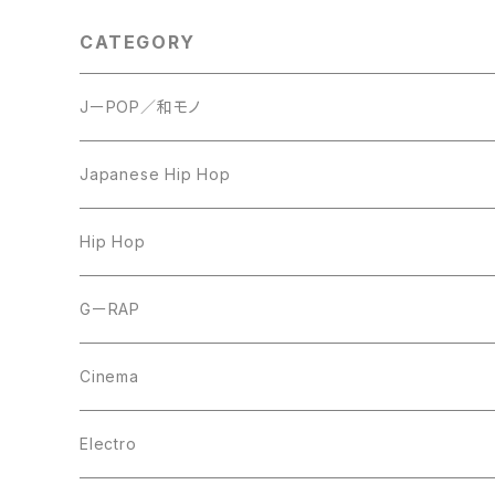
CATEGORY
JーPOP／和モノ
LP
Japanese Hip Hop
7inch
12inch
Hip Hop
CD
LP
LP
GーRAP
12inch
12inch
12inch
Cinema
10inch
CD
LP
LP
Electro