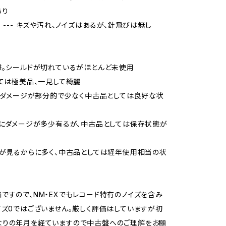
あり
当 --- キズや汚れ、ノイズはあるが、針飛びは無し
様。シールドが切れているがほとんど未使用
しては極美品、一見して綺麗
品、ダメージが部分的で少なく中古品としては良好な状
的にダメージが多少有るが、中古品としては保存状態が
ジが見るからに多く、中古品としては経年使用相当の状
ですので、NM・EXでもレコード特有のノイズを含み
イズ0ではございません。厳しく評価はしていますが初
なりの年月を経ていますので中古盤へのご理解をお願