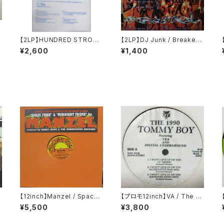
i
【2LP】HUNDRED STRONG
【2LP】DJ Junk / Breaker
/
/ Strength Of A Hundred
Breaks 3
¥2,600
¥1,400
i
【12inch】Manzel / Space
【プロモ12inch】VA / The 19
Funk / Midnight Theme
90 Tommy Boy
¥5,500
¥3,800