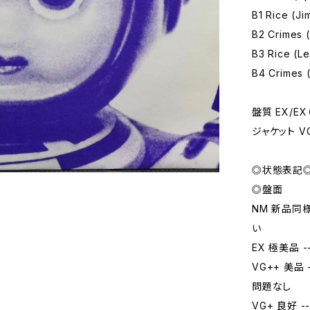
B1 Rice (Ji
B2 Crimes 
B3 Rice (L
B4 Crimes 
盤質 EX/E
ジャケット V
◎状態表記
◎盤面
NM 新品同
い
EX 極美品
VG++ 美
問題なし
VG+ 良好