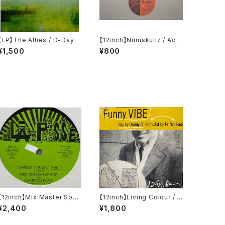
【LP】The Allies / D-Day
【12inch】Numskullz / Ad I
nfinitum
¥1,500
¥800
【12inch】Mix Master Spad
【12inch】Living Colour / F
e And Compton Posse /
unny Vibe
¥2,400
¥1,800
Genius Is Back