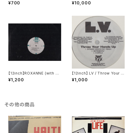
M HIGH
op Dogg / Freak The Hous
¥700
¥10,000
e
【12inch】ROXANNE (with U
【12inch】 LV / Throw Your H
TFO) / THE REAL ROXANN
ands Up (Remixes)
¥1,200
¥1,000
E
その他の商品