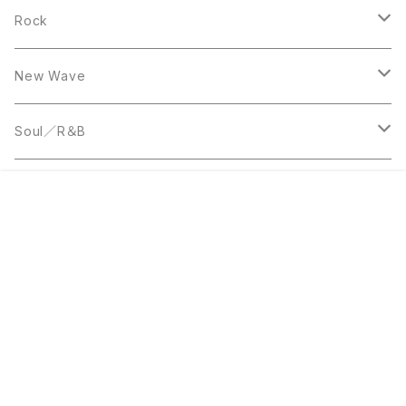
10inch
LP
12inch
Rock
LP
12inch
New Wave
LP
12inch
Soul／R＆B
LP
LP
Disco
¥50
販売開始のお知らせを希望する
再入荷のお知らせを希望する
コミュニティ加入
種類を選択する
年齢確認
Sold out
SOLD OUT
0
12inch
7inch
Rare Groove
キーワードから探す
12inch
12inch
World Music
LP
LP
12inch
Jazz
カテゴリから探す