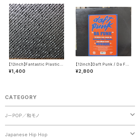
【12inch】Fantastic Plastic
【12inch】Daft Punk / Da Fun
Machine / Take Me To The
k
¥1,400
¥2,800
Disco
CATEGORY
JーPOP／和モノ
LP
Japanese Hip Hop