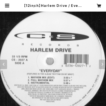
【12inch】Harlem Drive / Every
day | COMPACT DISCO ASIA