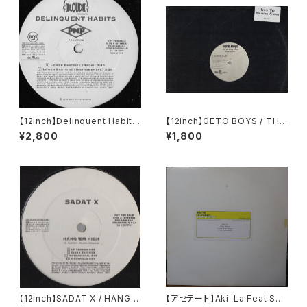
【12inch】Delinquent Habits
【12inch】GETO BOYS / THE
/ Lower Eastside
WORLD IS A GHETTO
¥2,800
¥1,800
【12inch】SADAT X / HANG 'E
【アセテート】Aki-La Feat Sno