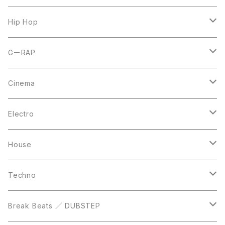
7inch
12inch
Hip Hop
CD
LP
LP
GーRAP
12inch
12inch
12inch
Cinema
10inch
CD
LP
LP
Electro
Casette Tape
12inch
12inch
House
DVD
LP
LP
Techno
12inch
12inch
Break Beats ／ DUBSTEP