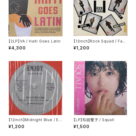
【2LP】VA / Haiti Goes Latin
【12inch】Rock Squad / Fact
s Of Life
¥4,300
¥1,200
【12inch】Midnight Blue / Enj
【LP】松田聖子 / Squall
oy With Me
¥1,200
¥1,500