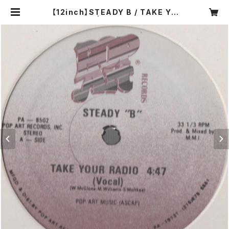
【12inch】STEADY B / TAKE YO
UR RADIO | COMPACT DISCO
ASIA