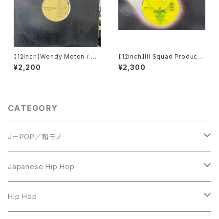
【12inch】Wendy Moten / St
【12inch】Ill Squad Producti
ep By Step
on / On A Roll / Making A K
¥2,200
¥2,300
illing
CATEGORY
JーPOP／和モノ
LP
Japanese Hip Hop
7inch
12inch
Hip Hop