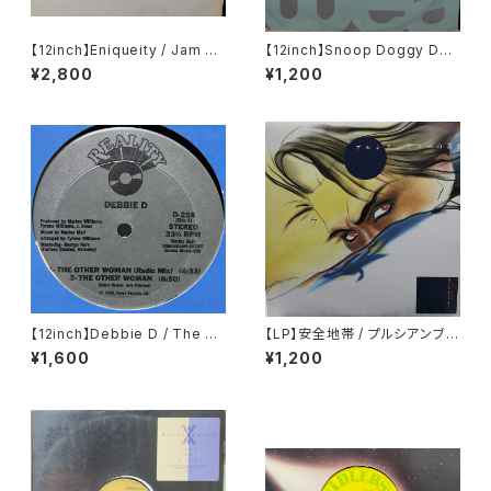
【12inch】Eniqueity / Jam Ho
【12inch】Snoop Doggy Dog
use Rock
g / What's My Name?
¥2,800
¥1,200
【12inch】Debbie D / The Ot
【LP】安全地帯 / プルシアンブル
her Woman
ーの肖像 オリジナル・サウンドト
¥1,600
¥1,200
ラック