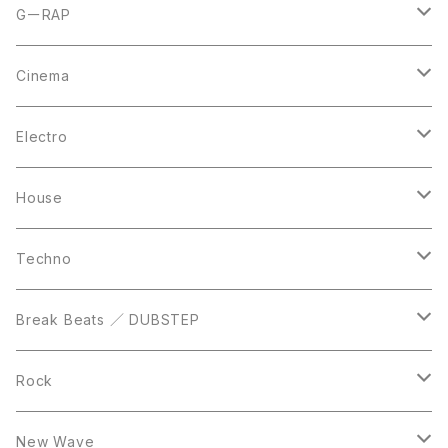
CD
LP
LP
GーRAP
12inch
12inch
12inch
Cinema
10inch
CD
LP
LP
Electro
Casette Tape
12inch
12inch
House
DVD
LP
LP
Techno
12inch
12inch
Break Beats ／ DUBSTEP
10inch
LP
12inch
Rock
LP
12inch
New Wave