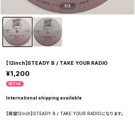
1
/2
【12inch】STEADY B / TAKE YOUR RADIO
¥1,200
残り1点
International shipping available
【廃盤12inch】STEADY B / TAKE YOUR RADIOになります。