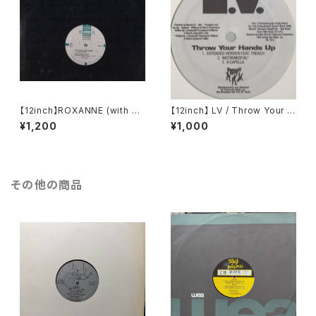
【12inch】ROXANNE (with U
【12inch】 LV / Throw Your H
TFO) / THE REAL ROXANN
ands Up (Remixes)
¥1,200
¥1,000
E
その他の商品