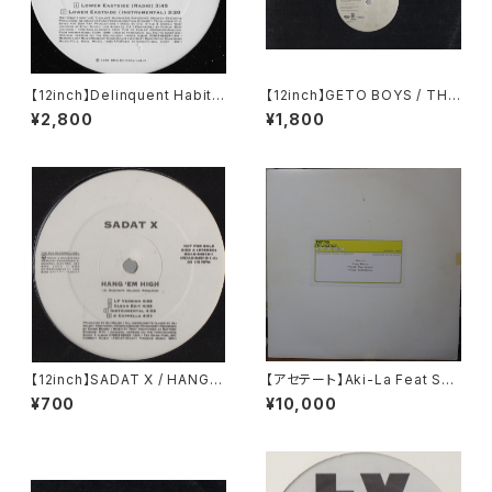
【12inch】Delinquent Habits
【12inch】GETO BOYS / THE
/ Lower Eastside
WORLD IS A GHETTO
¥2,800
¥1,800
【12inch】SADAT X / HANG 'E
【アセテート】Aki-La Feat Sno
M HIGH
op Dogg / Freak The Hous
¥700
¥10,000
e