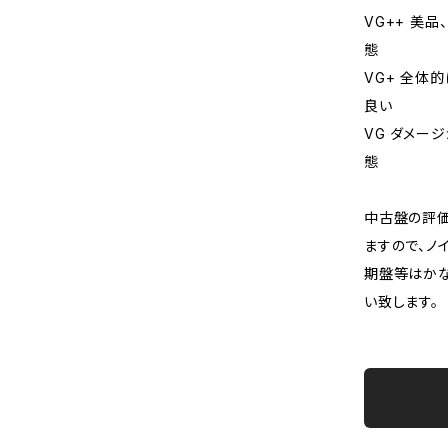
VG++ 美
態
VG+ 全体
良い
VG ダメー
態
中古盤の評価
ますので、ノ
期盤等はか
い致します。