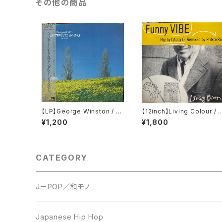
その他の商品
【LP】George Winston / W
【12inch】Living Colour / F
inter Into Spring
unny Vibe
¥1,200
¥1,800
CATEGORY
JーPOP／和モノ
LP
Japanese Hip Hop