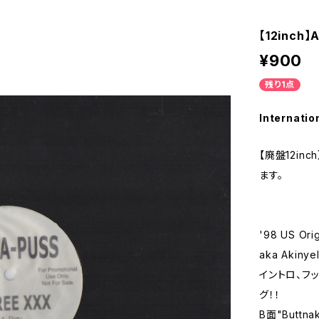
【12inch】
¥900
残り1点
Internatio
【廃盤12inch
ます。
'98 US Ori
aka Akinye
イントロ、フック
グ！！
B面"Buttnak