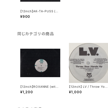
【12inch】AK-TA-PUSS (AK
INYELE) / THREE XXX
¥900
同じカテゴリの商品
【12inch】ROXANNE (with
【12inch】 LV / Throw Your
UTFO) / THE REAL ROXA
Hands Up (Remixes)
¥1,200
¥1,000
NNE