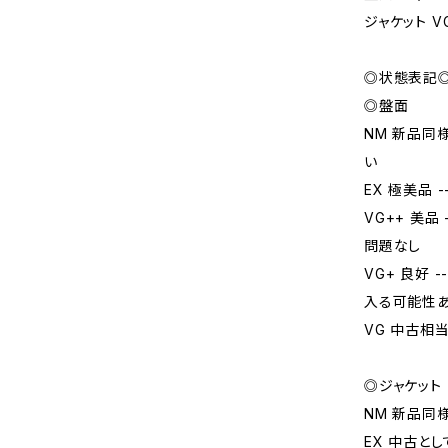
ジャケット V
◎状態表記
◎盤面
NM 新品同
い
EX 極美品
VG++ 美
問題なし
VG+ 良好
入る可能性
VG 中古相
◎ジャケット
NM 新品同
EX 中古と