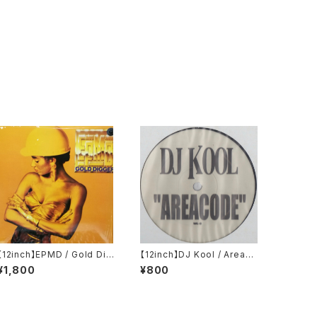
【12inch】EPMD / Gold Dig
【12inch】DJ Kool / Areaco
ger
de
¥1,800
¥800