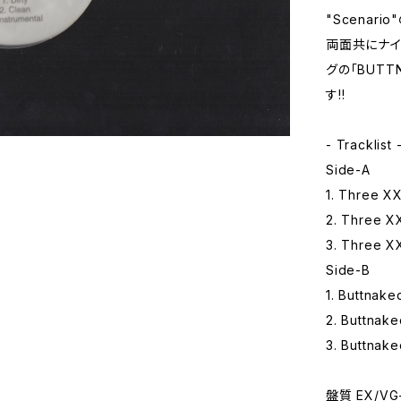
"Scenario
両面共にナイ
グの「BUTT
す!!
- Tracklist 
Side-A
1. Three XX
2. Three X
3. Three XX
Side-B
1. Buttnake
2. Buttnake
3. Buttnake
盤質 EX/VG