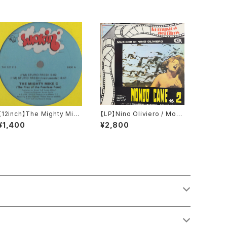
【12inch】The Mighty Mike
【LP】Nino Oliviero / Mon
C / (I'm) Stupid Fresh
do Cane N° 2
¥1,400
¥2,800