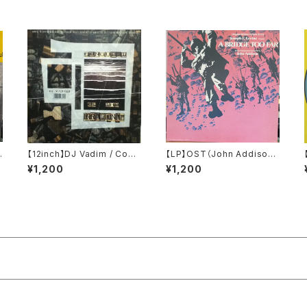
【12inch】DJ Vadim / Conq
【LP】OST（John Addison）
uest Of The Irrational
/ A Bridge Too Far
¥1,200
¥1,200