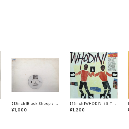
【12inch】Black Sheep / N
【12inch】WHODINI / 5 TR
orth South East West
ACK EP
¥1,000
¥1,200