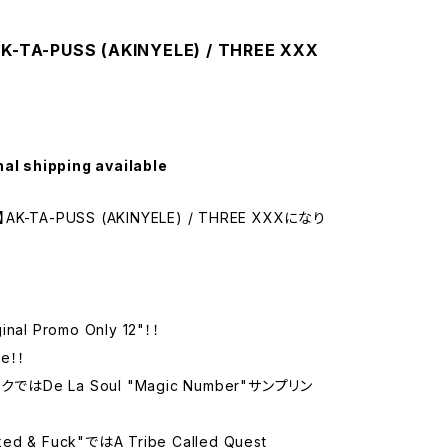
AK-TA-PUSS (AKINYELE) / THREE XXX
nal shipping available
】AK-TA-PUSS (AKINYELE) / THREE XXXになり
ginal Promo Only 12"！！
le！！
ではDe La Soul "Magic Number"サンプリン
ed & Fuck"ではA Tribe Called Quest