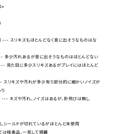
G+
◎
様 --- スリキズもほとんどなく音に出そうなものはな
 --- 多少汚れあるが音に出そうなものはほとんどない
品 --- 見た目に多少スリキズあるがプレイにはほとんど
 --- スリキズや汚れが多少有り部分的に細かいノイズが
あり
当 --- キズや汚れ、ノイズはあるが、針飛びは無し
様。シールドが切れているがほとんど未使用
しては極美品、一見して綺麗