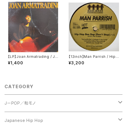
【LP】Joan Armatrading / Jo
【12inch】Man Parrish / Hip
an Armatrading
Hop Bee Bop (Don't Stop)
¥1,400
¥3,200
CATEGORY
JーPOP／和モノ
LP
Japanese Hip Hop