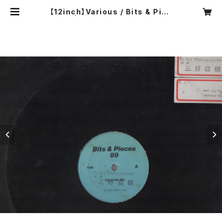
【12inch】Various / Bits & Piec
es 89 | COMPACT DISCO ASIA