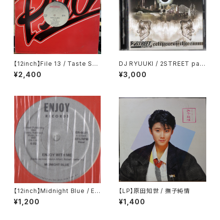
【12inch】File 13 / Taste So
DJ RYUUKI / 2STREET part.
Good
4 ecipse of the sun
¥2,400
¥3,000
【12inch】Midnight Blue / Enj
【LP】原田知世 / 撫子純情
oy With Me
¥1,200
¥1,400