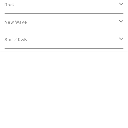
10inch
LP
12inch
Rock
LP
12inch
New Wave
LP
12inch
Soul／R＆B
LP
LP
Disco
販売開始のお知らせを希望する
再入荷のお知らせを希望する
コミュニティ加入
種類を選択する
年齢確認
¥1,200
Add to cart
0
12inch
7inch
Rare Groove
キーワードから探す
12inch
12inch
World Music
LP
LP
12inch
Jazz
カテゴリから探す
Acetate Press
LP
LP
Reggae／Dub