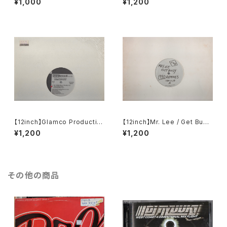
¥1,000
¥1,200
Drum Introspection II (Sam
pler Vol. 1)
【12inch】Glamco Productio
【12inch】Mr. Lee / Get Busy
ns Presents Jon Shaft / Ai
(1990 Remixes)
¥1,200
¥1,200
n't Really Down / Idealism
その他の商品