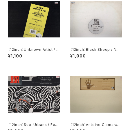
【12inch】Unknown Artist / R
【12inch】Black Sheep / Nort
are Grooves & Essential C
h South East West
¥1,100
¥1,000
onga Breaks For DJ's Vol II
【12inch】Sub-Urbans / Feel
【12inch】Antoine Clamaran
Your Soul
/ Nathan Hawks / Infernal /