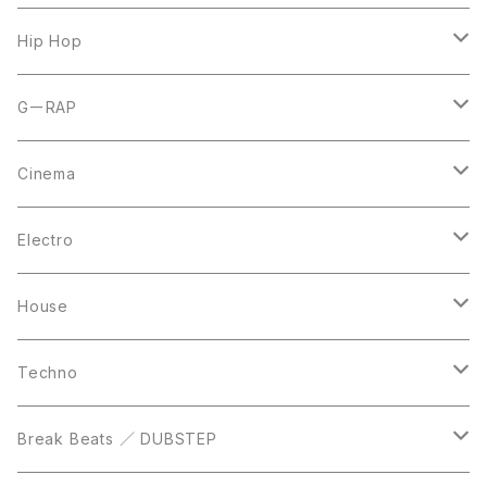
7inch
12inch
Hip Hop
CD
LP
LP
GーRAP
12inch
12inch
12inch
Cinema
10inch
CD
LP
LP
Electro
Casette Tape
12inch
12inch
House
DVD
LP
LP
Techno
12inch
12inch
Break Beats ／ DUBSTEP