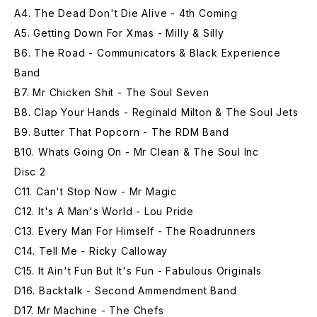
A4. The Dead Don't Die Alive - 4th Coming
A5. Getting Down For Xmas - Milly & Silly
B6. The Road - Communicators & Black Experience
Band
B7. Mr Chicken Shit - The Soul Seven
B8. Clap Your Hands - Reginald Milton & The Soul Jets
B9. Butter That Popcorn - The RDM Band
B10. Whats Going On - Mr Clean & The Soul Inc
Disc 2
C11. Can't Stop Now - Mr Magic
C12. It's A Man's World - Lou Pride
C13. Every Man For Himself - The Roadrunners
C14. Tell Me - Ricky Calloway
C15. It Ain't Fun But It's Fun - Fabulous Originals
D16. Backtalk - Second Ammendment Band
D17. Mr Machine - The Chefs