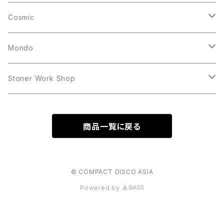
10inch
12inch
LP
Cosmic
12inch
12inch
Mondo
LP
LP
Stoner Work Shop
12inch
CDR
商品一覧に戻る
TAPE
© COMPACT DISCO ASIA
Powered by