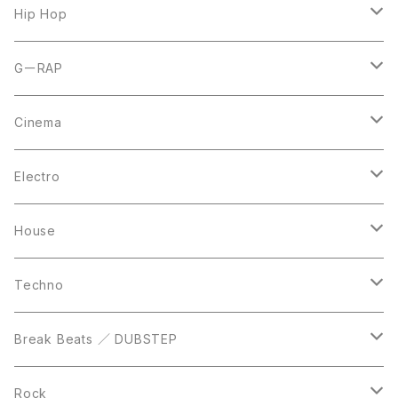
7inch
12inch
Hip Hop
CD
LP
LP
GーRAP
12inch
12inch
12inch
Cinema
10inch
CD
LP
LP
Electro
Casette Tape
12inch
12inch
House
DVD
LP
LP
Techno
12inch
12inch
Break Beats ／ DUBSTEP
10inch
LP
12inch
Rock