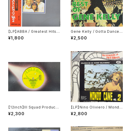
【LP】ABBA / Greatest Hits V
Gene Kelly / Gotta Dance:
ol. 2
Best of [Import]
¥1,800
¥2,500
【12inch】Ill Squad Producti
【LP】Nino Oliviero / Mondo
on / On A Roll / Making A K
Cane N° 2
¥2,300
¥2,800
illing