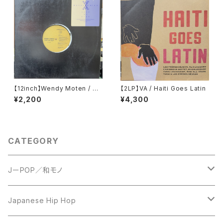
【12inch】Wendy Moten / St
【2LP】VA / Haiti Goes Latin
ep By Step
¥2,200
¥4,300
CATEGORY
JーPOP／和モノ
LP
Japanese Hip Hop