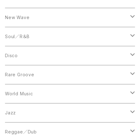
LP
12inch
New Wave
LP
12inch
Soul／R＆B
LP
LP
Disco
12inch
7inch
Rare Groove
12inch
12inch
World Music
LP
LP
12inch
Jazz
Acetate Press
LP
LP
Reggae／Dub