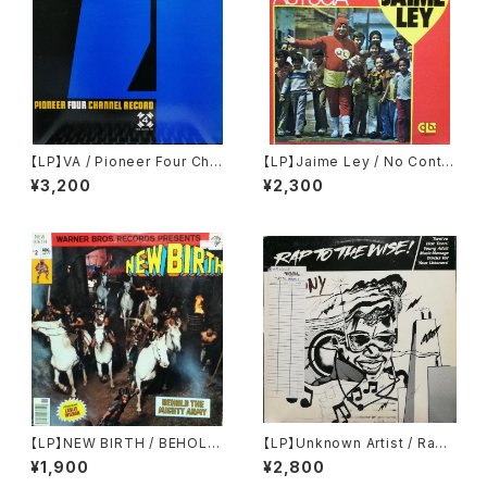
【LP】VA / Pioneer Four Cha
【LP】Jaime Ley / No Conta
nnel Record
ban Con Mi Astucia
¥3,200
¥2,300
【LP】NEW BIRTH / BEHOLD
【LP】Unknown Artist / Rap
THE MIGHTY ARMY
To The Wise!
¥1,900
¥2,800