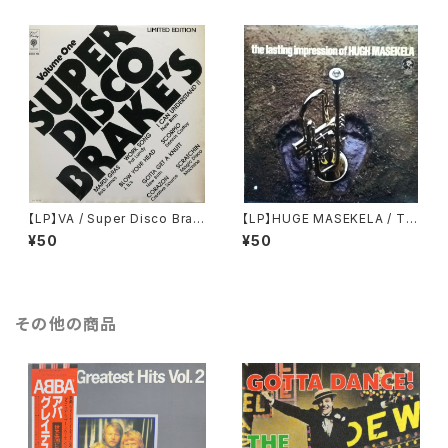
【LP】VA / Super Disco Brak
【LP】HUGE MASEKELA / Th
e's Volume One
e Lasting Impression of
¥50
¥50
その他の商品