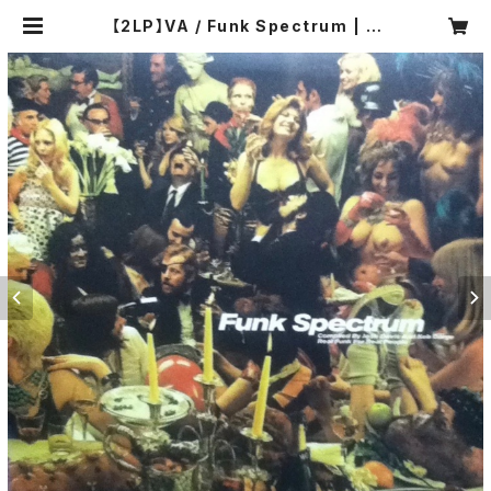
【2LP】VA / Funk Spectrum | C
OMPACT DISCO ASIA