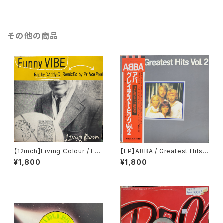
その他の商品
【12inch】Living Colour / Fun
【LP】ABBA / Greatest Hits V
ny Vibe
ol. 2
¥1,800
¥1,800