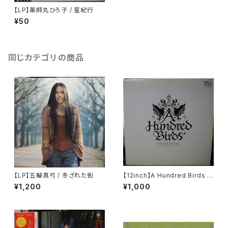
【LP】薬師丸ひろ子 / 星紀行
¥50
同じカテゴリの商品
【LP】五輪真弓 / 冬ざれた街
【12inch】A Hundred Birds F
eat. Sugami / Amar Gora
¥1,200
¥1,000