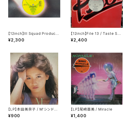
【12inch】Ill Squad Producti
【12inch】File 13 / Taste So
on / On A Roll / Making A K
Good
¥2,300
¥2,400
illing
【LP】本田美奈子 / M'シンドロ
【LP】尾崎亜美 / Miracle
ーム
¥900
¥1,400