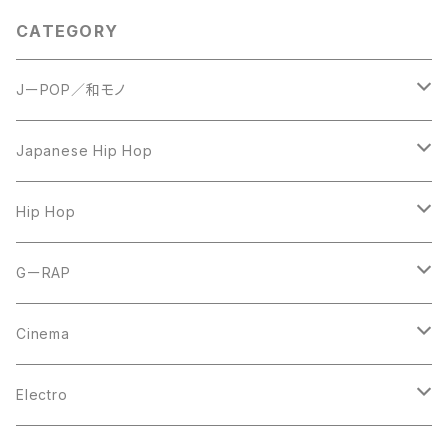
CATEGORY
JーPOP／和モノ
LP
Japanese Hip Hop
7inch
12inch
Hip Hop
CD
LP
LP
GーRAP
12inch
12inch
12inch
Cinema
10inch
CD
LP
LP
Electro