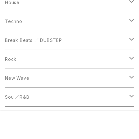
Casette Tape
12inch
12inch
House
DVD
LP
LP
Techno
12inch
12inch
Break Beats ／ DUBSTEP
10inch
LP
12inch
Rock
LP
12inch
New Wave
LP
12inch
Soul／R＆B
LP
LP
Disco
¥50
販売開始のお知らせを希望する
再入荷のお知らせを希望する
コミュニティ加入
種類を選択する
年齢確認
Sold out
SOLD OUT
0
12inch
7inch
Rare Groove