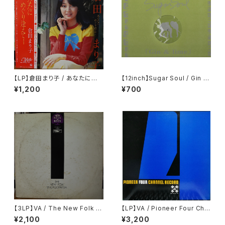
【LP】倉田まり子 / あなたにめぐ
【12inch】Sugar Soul / Gin &
り逢えて・・・・
Lime
¥1,200
¥700
【3LP】VA / The New Folk E
【LP】VA / Pioneer Four Cha
ncyclopaedia = ニュー・フォ
nnel Record
¥2,100
¥3,200
ーク大百科事典