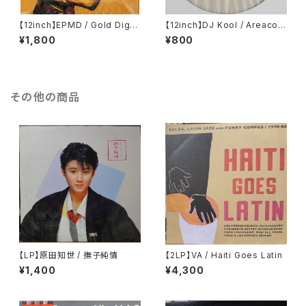
【12inch】EPMD / Gold Digg
【12inch】DJ Kool / Areacod
er
e
¥1,800
¥800
その他の商品
【LP】原田知世 / 撫子純情
【2LP】VA / Haiti Goes Latin
¥1,400
¥4,300