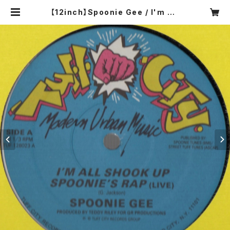
【12inch】Spoonie Gee / I'm All
Shook Up / Spoonie's Rap (Liv
e) | COMPACT DISCO ASIA