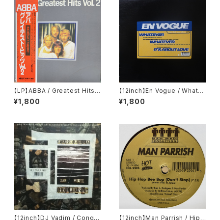
【LP】ABBA / Greatest Hits V
【12inch】En Vogue / Whatev
ol. 2
er (The Tumblin' Dice Rem
¥1,800
¥1,800
ixes)
【12inch】DJ Vadim / Conqu
【12inch】Man Parrish / Hip