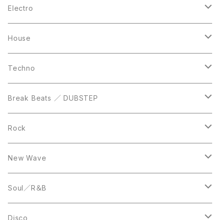
10inch
CD
LP
LP
Electro
Casette Tape
12inch
12inch
House
DVD
LP
LP
Techno
12inch
12inch
Break Beats ／ DUBSTEP
10inch
LP
12inch
Rock
LP
12inch
New Wave
LP
12inch
Soul／R＆B
LP
LP
Disco