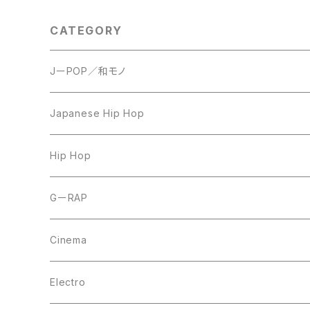
CATEGORY
JーPOP／和モノ
LP
Japanese Hip Hop
7inch
12inch
Hip Hop
CD
LP
LP
GーRAP
12inch
12inch
12inch
Cinema
10inch
CD
LP
LP
Electro