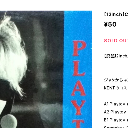
【12inch】C
¥50
SOLD OU
【廃盤12inch
ジャケからは
KENTのコス
A1 Playtoy 
A2 Playtoy
B1 Playtoy 
Scratches [