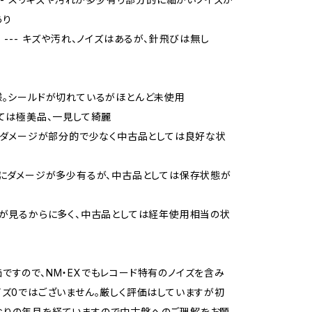
あり
当 --- キズや汚れ、ノイズはあるが、針飛びは無し
様。シールドが切れているがほとんど未使用
しては極美品、一見して綺麗
品、ダメージが部分的で少なく中古品としては良好な状
的にダメージが多少有るが、中古品としては保存状態が
ジが見るからに多く、中古品としては経年使用相当の状
ですので、NM・EXでもレコード特有のノイズを含み
イズ0ではございません。厳しく評価はしていますが初
なりの年月を経ていますので中古盤へのご理解をお願