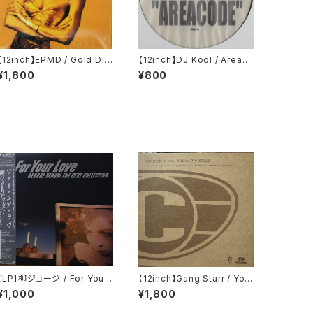
【12inch】EPMD / Gold Dig
【12inch】DJ Kool / Areaco
ger
de
¥1,800
¥800
【LP】柳ジョージ / For Your
【12inch】Gang Starr / You
Love - George Yanagi T
Know My Steez (UK Rem
¥1,000
¥1,800
he Best Collection
ixes)