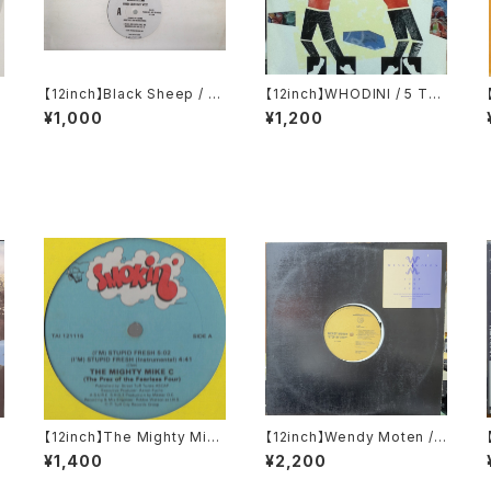
【12inch】Black Sheep / N
【12inch】WHODINI / 5 TR
orth South East West
ACK EP
¥1,000
¥1,200
g
【12inch】The Mighty Mike
【12inch】Wendy Moten /
C / (I'm) Stupid Fresh
Step By Step
¥1,400
¥2,200