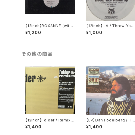
【12inch】ROXANNE (with
【12inch】 LV / Throw Your
UTFO) / THE REAL ROXA
Hands Up (Remixes)
¥1,200
¥1,000
NNE
その他の商品
【12inch】Folder / Remixe
【LP】Dan Fogelberg / Hi
s
h Country Snows
¥1,400
¥1,400