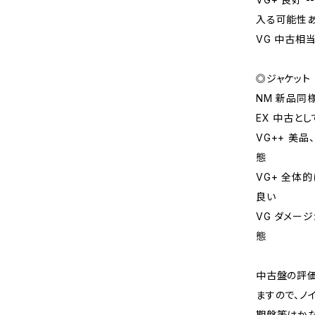
入る可能性
VG 中古相
◎ジャケット
NM 新品同
EX 中古と
VG++ 美
態
VG+ 全体
良い
VG ダメー
態
中古盤の評価
ますので、ノ
期盤等はか