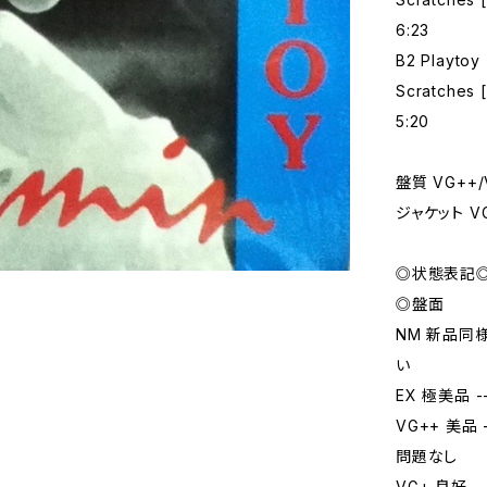
6:23
B2 Playtoy
Scratches [
5:20
盤質 VG++/
ジャケット V
◎状態表記
◎盤面
NM 新品同
い
EX 極美品
VG++ 美
問題なし
VG+ 良好