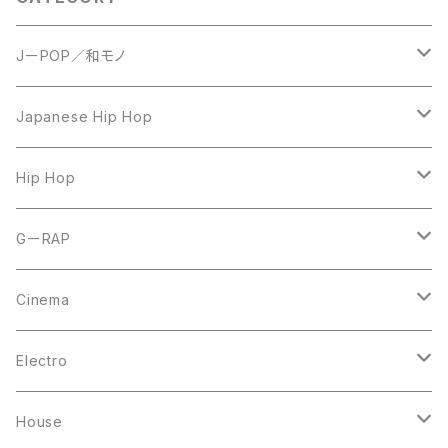
JーPOP／和モノ
LP
Japanese Hip Hop
7inch
12inch
Hip Hop
CD
LP
LP
GーRAP
12inch
12inch
12inch
Cinema
10inch
CD
LP
LP
Electro
Casette Tape
12inch
12inch
House