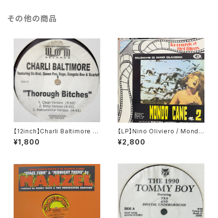
その他の商品
【12inch】Charli Baltimore /
【LP】Nino Oliviero / Mondo
Thorough Bitches / Everyb
Cane N° 2
¥1,800
¥2,800
ody Wanna Know