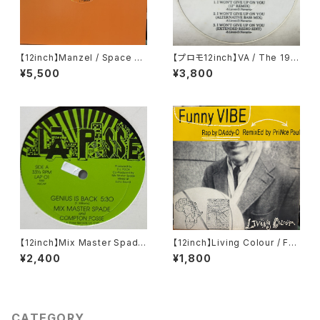
【12inch】Manzel / Space Fu
【プロモ12inch】VA / The 199
nk / Midnight Theme
0 Tommy Boy
¥5,500
¥3,800
【12inch】Mix Master Spade
【12inch】Living Colour / Fun
And Compton Posse / Gen
ny Vibe
¥2,400
¥1,800
ius Is Back
CATEGORY