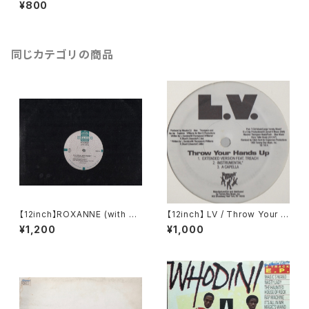
ong
¥800
同じカテゴリの商品
【12inch】ROXANNE (with U
【12inch】 LV / Throw Your H
TFO) / THE REAL ROXANN
ands Up (Remixes)
¥1,200
¥1,000
E