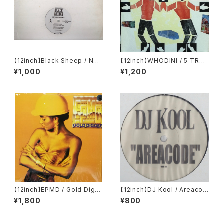
【12inch】Black Sheep / Nort
【12inch】WHODINI / 5 TRAC
h South East West
K EP
¥1,000
¥1,200
【12inch】EPMD / Gold Digg
【12inch】DJ Kool / Areacod
er
e
¥1,800
¥800