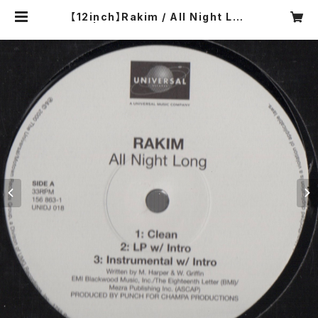
【12inch】Rakim / All Night Lon
g | COMPACT DISCO ASIA