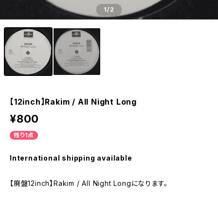
1
/2
【12inch】Rakim / All Night Long
¥800
残り1点
International shipping available
【廃盤12inch】Rakim / All Night Longになります。