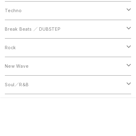
DVD
LP
LP
Techno
12inch
12inch
Break Beats ／ DUBSTEP
10inch
LP
12inch
Rock
LP
12inch
New Wave
LP
12inch
Soul／R＆B
LP
LP
Disco
販売開始のお知らせを希望する
再入荷のお知らせを希望する
コミュニティ加入
種類を選択する
年齢確認
¥800
Add to cart
0
12inch
7inch
Rare Groove
キーワードから探す