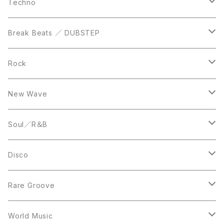
DVD
LP
LP
Techno
12inch
12inch
Break Beats ／ DUBSTEP
10inch
LP
12inch
Rock
LP
12inch
New Wave
LP
12inch
Soul／R＆B
LP
LP
Disco
12inch
7inch
Rare Groove
12inch
12inch
World Music