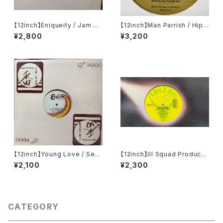
【12inch】Eniqueity / Jam Ho
【12inch】Man Parrish / Hip
use Rock
Hop Bee Bop (Don't Stop)
¥2,800
¥3,200
【12inch】Young Love / Sexu
【12inch】Ill Squad Producti
al Healing Rap
on / On A Roll / Making A K
¥2,100
¥2,300
illing
CATEGORY