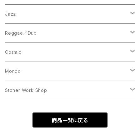
LP
LP
12inch
Jazz
Acetate Press
LP
LP
Reggae／Dub
10inch
12inch
LP
Cosmic
12inch
12inch
Mondo
LP
LP
Stoner Work Shop
12inch
CDR
商品一覧に戻る
TAPE