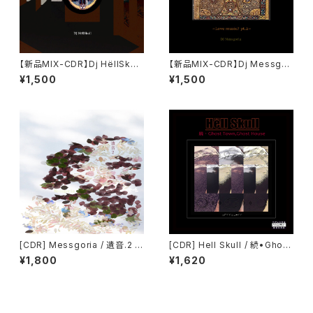
【新品MIX-CDR】Dj HёllSkull
【新品MIX-CDR】Dj Messgor
/ STONER TIMES ~Zipang
ia / STONER TIMES ~Love
¥1,500
¥1,500
u.1~
Music? pt.2~
[CDR] Messgoria / 遺音.2 (2
[CDR] Hell Skull / 続•Ghost
021)
Town,Ghost House (2021)
¥1,800
¥1,620