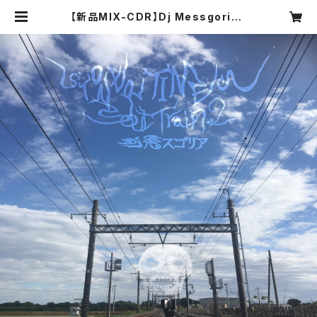
【新品MIX-CDR】Dj Messgoria /
STONER TIMES ~Soul Train.2
~ | COMPACT DISCO ASIA