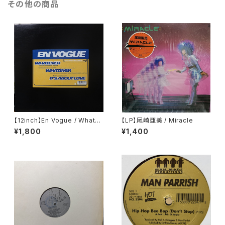
その他の商品
【12inch】En Vogue / Whatev
【LP】尾崎亜美 / Miracle
er (The Tumblin' Dice Rem
¥1,800
¥1,400
ixes)