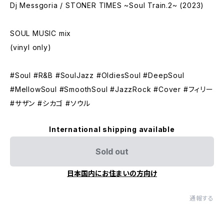
Dj Messgoria / STONER TIMES ~Soul Train.2~ (2023)
SOUL MUSIC mix
(vinyl only)
#Soul #R&B #SoulJazz #OldiesSoul #DeepSoul
#MellowSoul #SmoothSoul #JazzRock #Cover #フィリー
#サザン #シカゴ #ソウル
International shipping available
Sold out
日本国内にお住まいの方向け
通報する