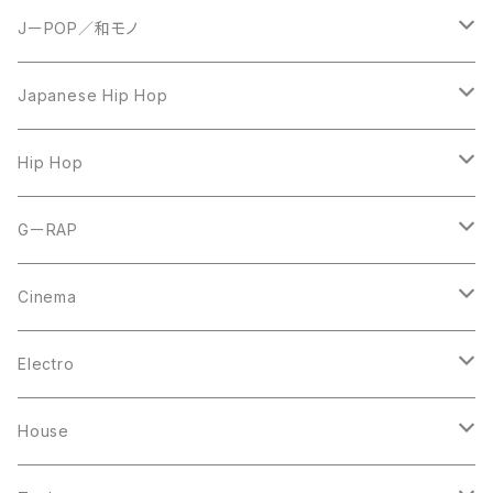
JーPOP／和モノ
LP
Japanese Hip Hop
7inch
12inch
Hip Hop
CD
LP
LP
GーRAP
12inch
12inch
12inch
Cinema
10inch
CD
LP
LP
Electro
Casette Tape
12inch
12inch
House