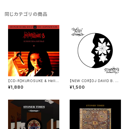
同じカテゴリの商品
【CD-R】KUROSUKE & Hëll S
【NEW CDR】DJ DAVID B. M
kull / Split Album.3
AKMAROS / STONER TIME
¥1,880
¥1,500
S ~Zipangu.3~