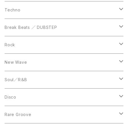
DVD
LP
LP
Techno
12inch
12inch
Break Beats ／ DUBSTEP
10inch
LP
12inch
Rock
LP
12inch
New Wave
LP
12inch
Soul／R＆B
LP
LP
Disco
12inch
7inch
Rare Groove