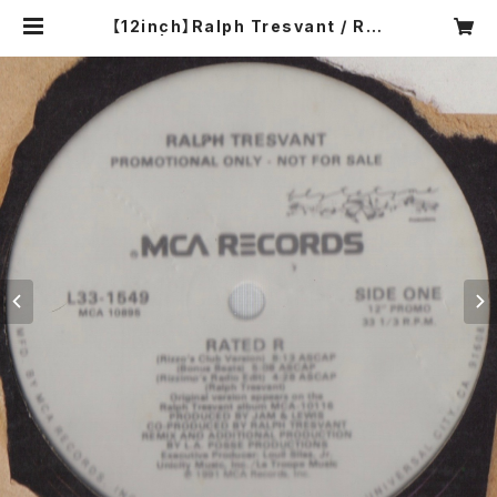
【12inch】Ralph Tresvant / Rat
ed R | COMPACT DISCO ASIA