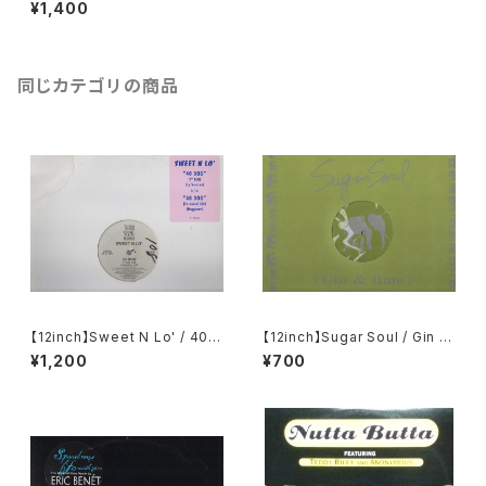
ated R
¥1,400
同じカテゴリの商品
【12inch】Sweet N Lo' / 40 D
【12inch】Sugar Soul / Gin &
og
Lime
¥1,200
¥700