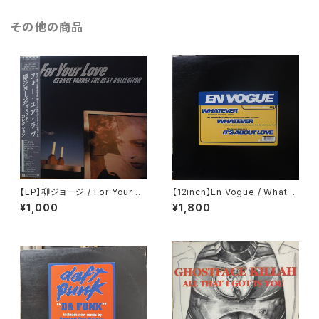
その他の商品
【LP】柳ジョージ / For Your L
【12inch】En Vogue / Whatev
ove - George Yanagi The
er (The Tumblin' Dice Rem
¥1,000
¥1,800
Best Collection
ixes)