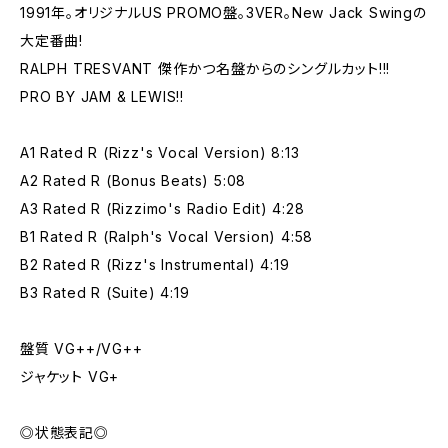
1991年。オリジナルUS PROMO盤。3VER。New Jack Swingの
大定番曲!
RALPH TRESVANT 傑作かつ名盤からのシングルカット!!!
PRO BY JAM & LEWIS!!
A1 Rated R (Rizz's Vocal Version) 8:13
A2 Rated R (Bonus Beats) 5:08
A3 Rated R (Rizzimo's Radio Edit) 4:28
B1 Rated R (Ralph's Vocal Version) 4:58
B2 Rated R (Rizz's Instrumental) 4:19
B3 Rated R (Suite) 4:19
盤質 VG++/VG++
ジャケット VG+
◎状態表記◎