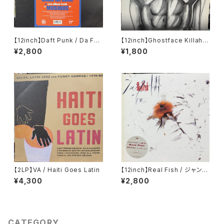
【12inch】Daft Punk / Da Fun
【12inch】Ghostface Killah /
k
All That I Got Is You
¥2,800
¥1,800
【2LP】VA / Haiti Goes Latin
【12inch】Real Fish / ジャンク
ビート東京
¥4,300
¥2,800
CATEGORY