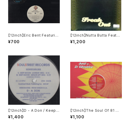
【12inch】Eric Bent Featurin
【12inch】Nutta Butta Featuri
g Terry Dexter / Spend My
ng Teddy Riley And Anony
¥700
¥1,200
Life With You
mous / Freak Out
【12inch】D - A Don / Keep
【12inch】The Soul Of 81 Wi
Movin'
nkles / Look My Way (Mira
¥1,400
¥1,100
Pa 'Ca)