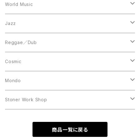
12inch
12inch
World Music
LP
LP
12inch
Jazz
Acetate Press
LP
LP
Reggae／Dub
10inch
12inch
LP
Cosmic
12inch
12inch
Mondo
LP
LP
Stoner Work Shop
12inch
CDR
商品一覧に戻る
TAPE