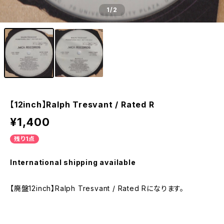
1
/2
【12inch】Ralph Tresvant / Rated R
¥1,400
残り1点
International shipping available
【廃盤12inch】Ralph Tresvant / Rated Rになります。