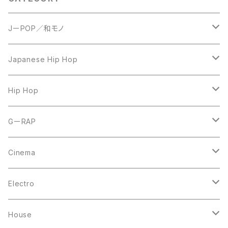
JーPOP／和モノ
LP
Japanese Hip Hop
7inch
12inch
Hip Hop
CD
LP
LP
GーRAP
12inch
12inch
12inch
Cinema
10inch
CD
LP
LP
Electro
Casette Tape
12inch
12inch
House