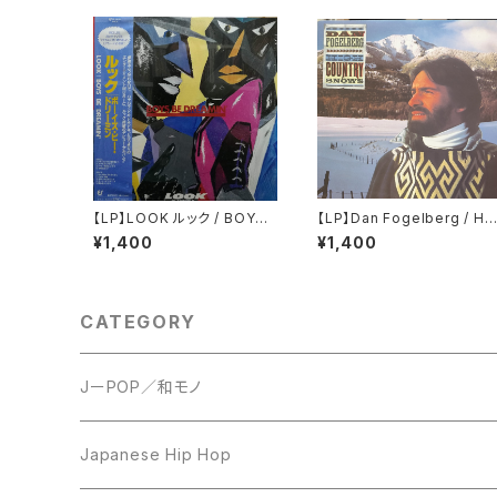
【LP】LOOK ルック / BOYS
【LP】Dan Fogelberg / Hi
BE DREAMIN' ボーイズ・ビ
h Country Snows
¥1,400
¥1,400
ー・ドリーミン
CATEGORY
JーPOP／和モノ
LP
Japanese Hip Hop