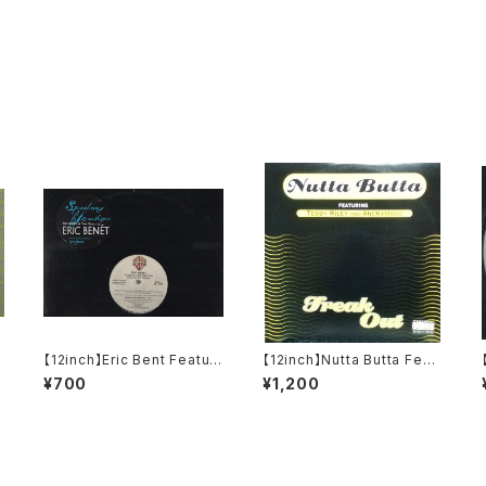
【12inch】Eric Bent Featuri
【12inch】Nutta Butta Feat
ng Terry Dexter / Spend
uring Teddy Riley And A
¥700
¥1,200
My Life With You
nonymous / Freak Out