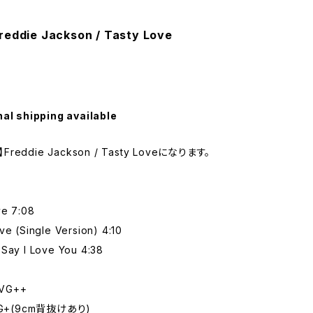
reddie Jackson / Tasty Love
nal shipping available
】Freddie Jackson / Tasty Loveになります。
ve 7:08
ve (Single Version) 4:10
 Say I Love You 4:38
VG++
G+(9cm背抜けあり)