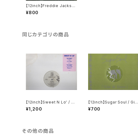
【12inch】Freddie Jackson
/ Tasty Love
¥800
同じカテゴリの商品
【12inch】Sweet N Lo' / 40
【12inch】Sugar Soul / Gin
Dog
& Lime
¥1,200
¥700
その他の商品