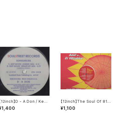
【12inch】D - A Don / Keep
【12inch】The Soul Of 81
Movin'
Winkles / Look My Way
¥1,400
¥1,100
(Mira Pa 'Ca)