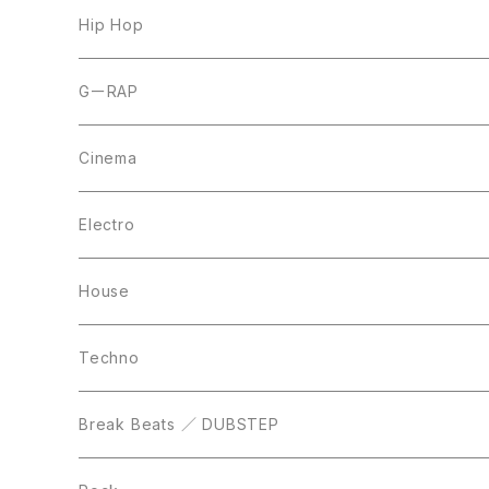
7inch
12inch
Hip Hop
CD
LP
LP
GーRAP
12inch
12inch
12inch
Cinema
10inch
CD
LP
LP
Electro
Casette Tape
12inch
12inch
House
DVD
LP
LP
Techno
12inch
12inch
Break Beats ／ DUBSTEP