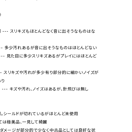
◎
様 --- スリキズもほとんどなく音に出そうなものはな
 --- 多少汚れあるが音に出そうなものはほとんどない
品 --- 見た目に多少スリキズあるがプレイにはほとんど
 --- スリキズや汚れが多少有り部分的に細かいノイズが
あり
当 --- キズや汚れ、ノイズはあるが、針飛びは無し
様。シールドが切れているがほとんど未使用
しては極美品、一見して綺麗
品、ダメージが部分的で少なく中古品としては良好な状