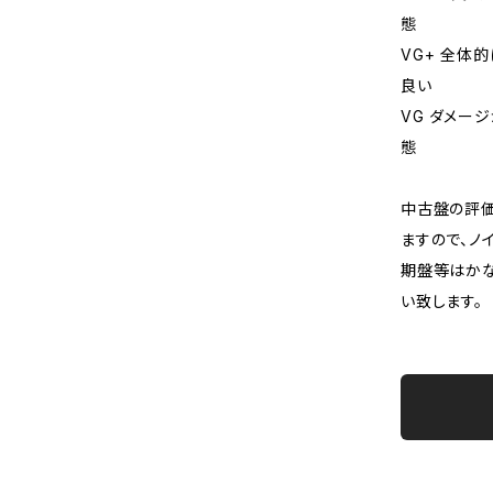
態
VG+ 全体
良い
VG ダメー
態
中古盤の評価
ますので、ノ
期盤等はか
い致します。