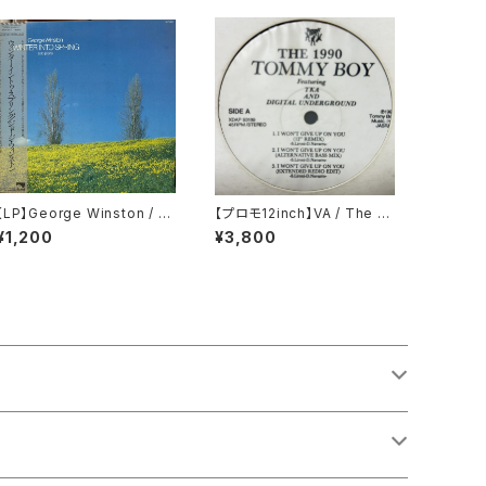
【LP】George Winston / W
【プロモ12inch】VA / The 19
inter Into Spring
90 Tommy Boy
¥1,200
¥3,800