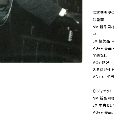
◎状態表記
◎盤面
NM 新品同
い
EX 極美品
VG++ 美
問題なし
VG+ 良好
入る可能性
VG 中古相
◎ジャケット
NM 新品同
EX 中古と
VG++ 美