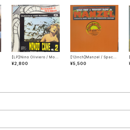
g
【LP】Nino Oliviero / Mon
【12inch】Manzel / Space
do Cane N° 2
Funk / Midnight Theme
¥2,800
¥5,500