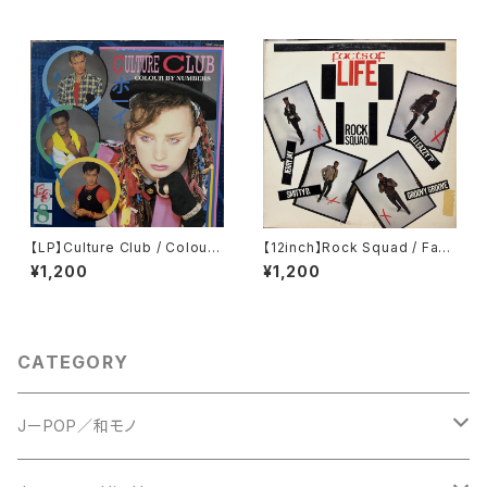
【LP】Culture Club / Colour
【12inch】Rock Squad / Fact
By Numbers
s Of Life
¥1,200
¥1,200
CATEGORY
JーPOP／和モノ