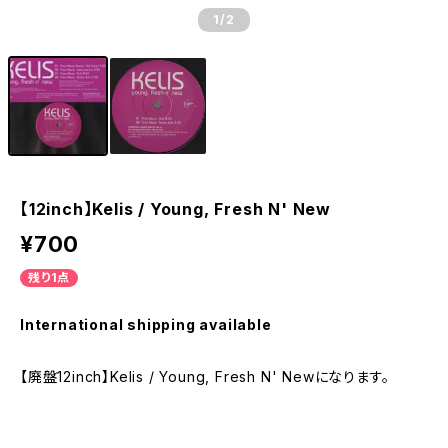
1
/2
【12inch】Kelis / Young, Fresh N' New
¥700
残り1点
International shipping available
【廃盤12inch】Kelis / Young, Fresh N' Newになります。