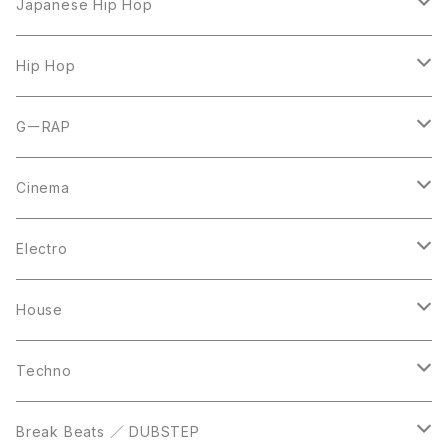
LP
Japanese Hip Hop
7inch
12inch
Hip Hop
CD
LP
LP
GーRAP
12inch
12inch
12inch
Cinema
10inch
CD
LP
LP
Electro
Casette Tape
12inch
12inch
House
DVD
LP
LP
Techno
12inch
12inch
Break Beats ／ DUBSTEP