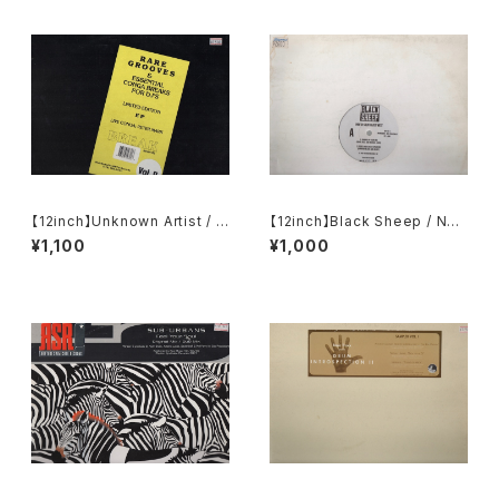
【12inch】Unknown Artist / R
【12inch】Black Sheep / Nort
are Grooves & Essential C
h South East West
¥1,100
¥1,000
onga Breaks For DJ's Vol II