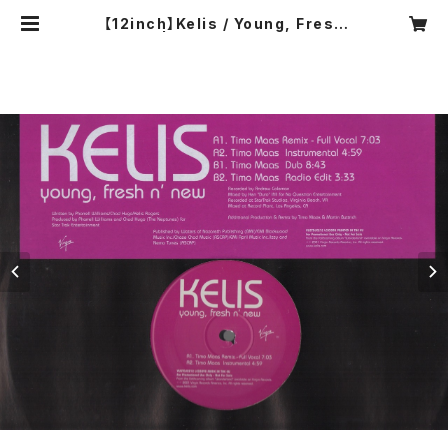
【12inch】Kelis / Young, Fresh
N' New | COMPACT DISCO ASI
A