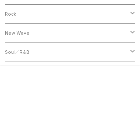
10inch
LP
12inch
Rock
LP
12inch
New Wave
LP
12inch
Soul／R＆B
LP
LP
Disco
販売開始のお知らせを希望する
再入荷のお知らせを希望する
コミュニティ加入
種類を選択する
年齢確認
¥700
Add to cart
0
12inch
7inch
Rare Groove
キーワードから探す
12inch
12inch
World Music
LP
LP
12inch
Jazz