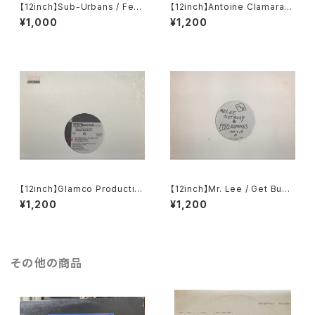
【12inch】Sub-Urbans / Feel
【12inch】Antoine Clamaran
Your Soul
/ Nathan Hawks / Infernal /
¥1,000
¥1,200
Drum Introspection II (Sam
pler Vol. 1)
【12inch】Glamco Productio
【12inch】Mr. Lee / Get Busy
ns Presents Jon Shaft / Ai
(1990 Remixes)
¥1,200
¥1,200
n't Really Down / Idealism
その他の商品