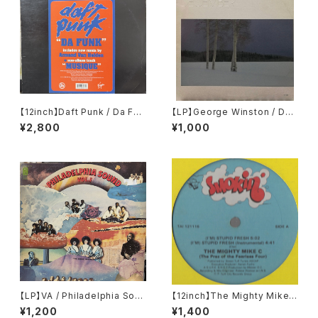
【12inch】Daft Punk / Da Fun
【LP】George Winston / Dec
k
ember
¥2,800
¥1,000
【LP】VA / Philadelphia Soun
【12inch】The Mighty Mike
d Vol. 1
C / (I'm) Stupid Fresh
¥1,200
¥1,400