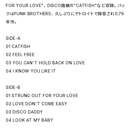
FOR YOUR LOVE"、 DISCO路線の"CATFISH"など収録。 バッ
クはFUNK BROTHERS、 久しぶりにデトロイトで録音された76
年作。
SIDE-A
01 CATFISH
02 FEEL FREE
03 YOU CAN'T HOLD BACK ON LOVE
04 I KNOW YOU LIKE IT
SIDE-B
01 STRUNG OUT FOR YOUR LOVE
02 LOVE DON'T COME EASY
03 DISCO DADDY
04 LOOK AT MY BABY