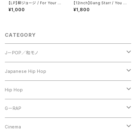
【LP】柳ジョージ / For Your L
【12inch】Gang Starr / You K
ove - George Yanagi The
now My Steez (UK Remixe
¥1,000
¥1,800
Best Collection
s)
CATEGORY
JーPOP／和モノ
LP
Japanese Hip Hop
7inch
12inch
Hip Hop
CD
LP
LP
GーRAP
12inch
12inch
12inch
Cinema