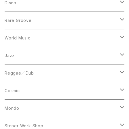
LP
LP
Disco
12inch
7inch
Rare Groove
12inch
12inch
World Music
LP
LP
12inch
Jazz
Acetate Press
LP
LP
Reggae／Dub
10inch
12inch
LP
Cosmic
12inch
12inch
Mondo
LP
LP
Stoner Work Shop