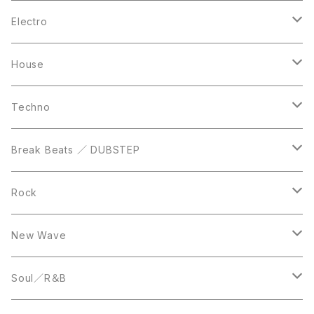
10inch
CD
LP
LP
Electro
Casette Tape
12inch
12inch
House
DVD
LP
LP
Techno
12inch
12inch
Break Beats ／ DUBSTEP
10inch
LP
12inch
Rock
LP
12inch
New Wave
LP
12inch
Soul／R＆B