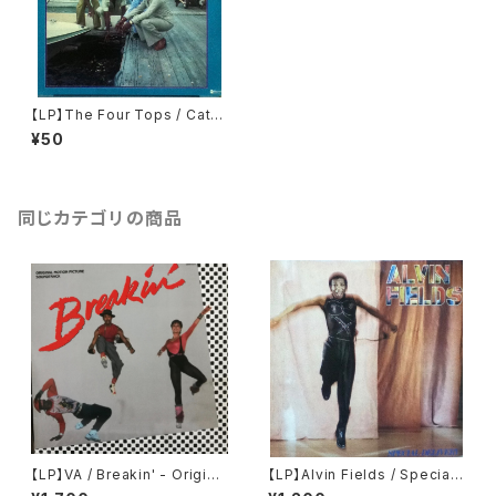
【LP】The Four Tops / Catfi
sh
¥50
同じカテゴリの商品
【LP】VA / Breakin' - Origina
【LP】Alvin Fields / Special
l Motion Picture Soundtrac
Delivery