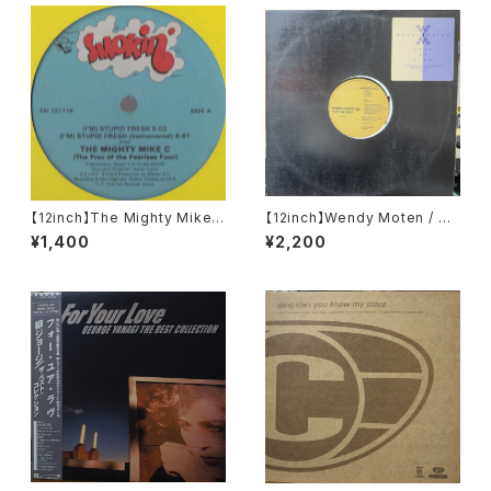
【12inch】The Mighty Mike
【12inch】Wendy Moten / St
C / (I'm) Stupid Fresh
ep By Step
¥1,400
¥2,200