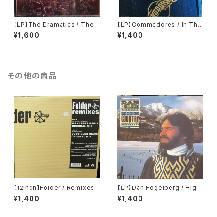
【LP】The Dramatics / The
【LP】Commodores / In The
Dramatic Way
Pocket
¥1,600
¥1,400
その他の商品
【12inch】Folder / Remixes
【LP】Dan Fogelberg / High
Country Snows
¥1,400
¥1,400