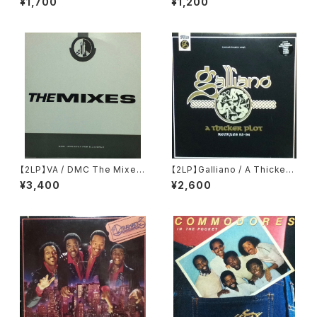
¥1,700
¥1,200
k
【2LP】VA / DMC The Mixes
【2LP】Galliano / A Thicker
149
Plot - Remixes 93-94
¥3,400
¥2,600