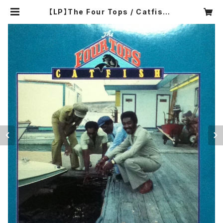
【LP】The Four Tops / Catfish |
COMPACT DISCO ASIA