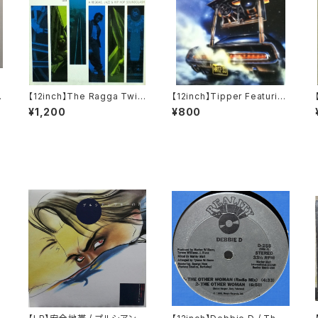
【12inch】The Ragga Twin
【12inch】Tipper Featuring
s / Freedom Train
Deborah Anderson / Diss
¥1,200
¥800
olve (Out)