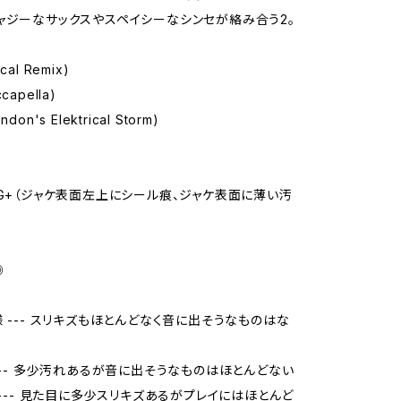
ャジーなサックスやスペイシーなシンセが絡み合う2。
Vocal Remix)
ccapella)
London's Elektrical Storm)
VG+（ジャケ表面左上にシール痕、ジャケ表面に薄い汚
◎
様 --- スリキズもほとんどなく音に出そうなものはな
 --- 多少汚れあるが音に出そうなものはほとんどない
品 --- 見た目に多少スリキズあるがプレイにはほとんど