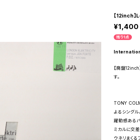
【12inch】L
¥1,400
残り1点
Internatio
【廃盤12inch】
す。
TONY CO
よるシングル
躍動感あるパ
ミカルに交差
ウネリまくる