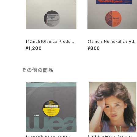
【12inch】Glamco Producti
【12inch】Numskullz / Ad I
ons Presents Jon Shaft /
nfinitum
¥1,200
¥800
Ain't Really Down / Ideali
sm
その他の商品