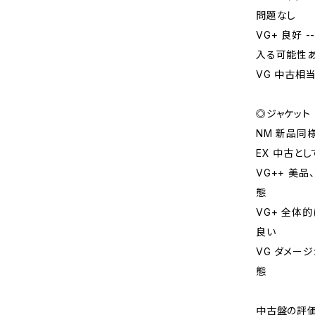
問題なし
VG+ 良好
入る可能性
VG 中古相
◎ジャケット
NM 新品同
EX 中古と
VG++ 美
態
VG+ 全体
良い
VG ダメー
態
中古盤の評価