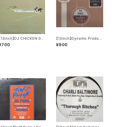
【12inch】DJ CHICKEN GE
【12inch】Dynamo Product
ORGE / SWED.U.S.H CON
ions / Steppin' It Up
¥700
¥900
NECTION