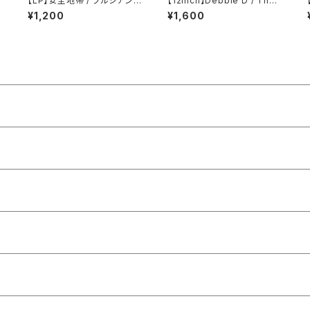
【LP】安全地帯 / プルシアンブ
【12inch】Debbie D / The
ルーの肖像 オリジナル・サウ
Other Woman
¥1,200
¥1,600
ンドトラック