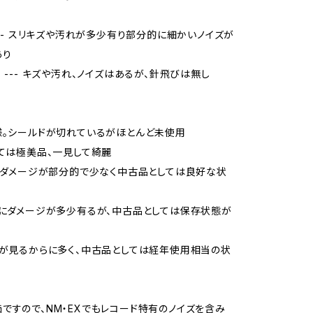
 --- スリキズや汚れが多少有り部分的に細かいノイズが
あり
当 --- キズや汚れ、ノイズはあるが、針飛びは無し
様。シールドが切れているがほとんど未使用
しては極美品、一見して綺麗
品、ダメージが部分的で少なく中古品としては良好な状
的にダメージが多少有るが、中古品としては保存状態が
ジが見るからに多く、中古品としては経年使用相当の状
ですので、NM・EXでもレコード特有のノイズを含み