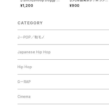
【12inch】Snoop Doggy D
【LP】本田美奈子 / M'シンド
ogg / What's My Name?
ローム
¥1,200
¥900
CATEGORY
JーPOP／和モノ
LP
Japanese Hip Hop
7inch
12inch
Hip Hop
CD
LP
LP
GーRAP
12inch
12inch
12inch
Cinema