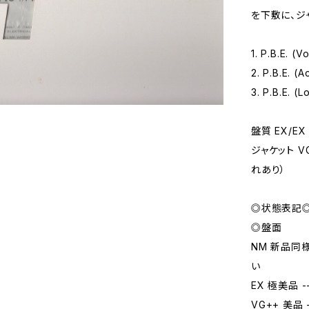
を下敷に、ジ
1. P.B.E. (
2. P.B.E. (A
3. P.B.E. (
盤質 EX/EX
ジャケット 
れあり）
◎状態表記
◎盤面
NM 新品同
い
EX 極美品
VG++ 美