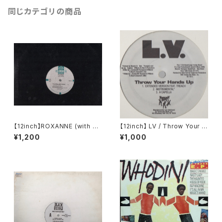
同じカテゴリの商品
【12inch】ROXANNE (with U
【12inch】 LV / Throw Your H
TFO) / THE REAL ROXANN
ands Up (Remixes)
¥1,200
¥1,000
E