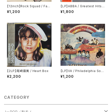
【12inch】Rock Squad / Fact
【LP】ABBA / Greatest Hits V
s Of Life
ol. 2
¥1,200
¥1,800
【2LP】尾崎亜美 / Heart Box
【LP】VA / Philadelphia Soun
d Vol. 1
¥2,200
¥1,200
CATEGORY
JーPOP／和モノ