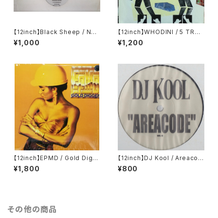
【12inch】Black Sheep / Nort
【12inch】WHODINI / 5 TRAC
h South East West
K EP
¥1,000
¥1,200
【12inch】EPMD / Gold Digg
【12inch】DJ Kool / Areacod
er
e
¥1,800
¥800
その他の商品