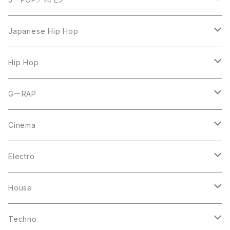
LP
Japanese Hip Hop
7inch
12inch
Hip Hop
CD
LP
LP
GーRAP
12inch
12inch
12inch
Cinema
10inch
CD
LP
LP
Electro
Casette Tape
12inch
12inch
House
DVD
LP
LP
Techno