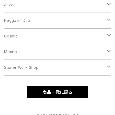
LP
LP
12inch
Jazz
Acetate Press
LP
LP
Reggae／Dub
10inch
12inch
LP
Cosmic
12inch
12inch
Mondo
LP
LP
Stoner Work Shop
12inch
CDR
商品一覧に戻る
TAPE