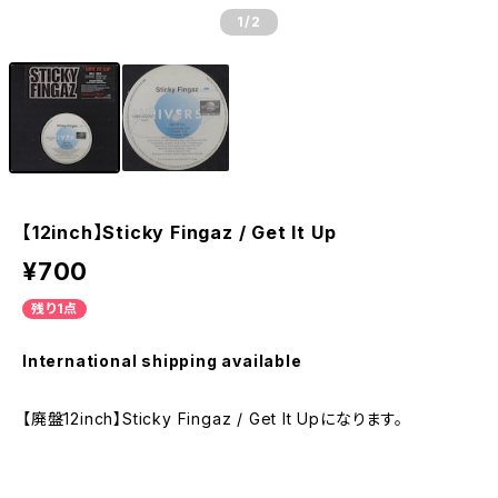
1
/2
【12inch】Sticky Fingaz / Get It Up
¥700
残り1点
International shipping available
【廃盤12inch】Sticky Fingaz / Get It Upになります。