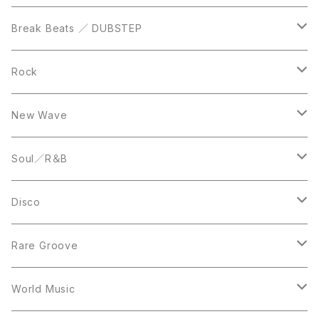
12inch
12inch
Break Beats ／ DUBSTEP
10inch
LP
12inch
Rock
LP
12inch
New Wave
LP
12inch
Soul／R＆B
LP
LP
Disco
12inch
7inch
Rare Groove
12inch
12inch
World Music