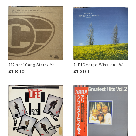
【12inch】Gang Starr / You K
【LP】George Winston / Win
now My Steez (UK Remixe
ter Into Spring
¥1,800
¥1,300
s)