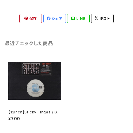
保存
シェア
LINE
ポスト
最近チェックした商品
【12inch】Sticky Fingaz / Ge
t It Up
¥700