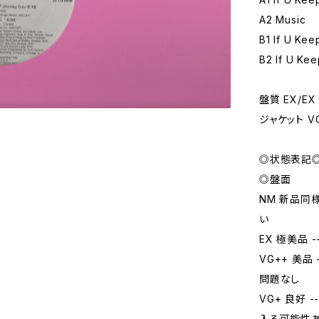
A2 Music
B1 If U Kee
B2 If U Kee
盤質 EX/EX
ジャケット V
◎状態表記
◎盤面
NM 新品同
い
EX 極美品
VG++ 美
問題なし
VG+ 良好
入る可能性