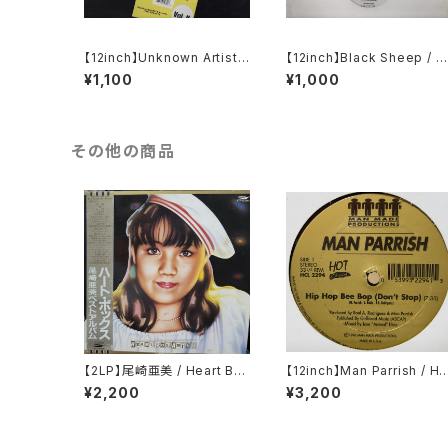
【12inch】Unknown Artist /
【12inch】Black Sheep / N
Rare Grooves & Essentia
orth South East West
¥1,100
¥1,000
l Conga Breaks For DJ's
Vol II
その他の商品
【2LP】尾崎亜美 / Heart Bo
【12inch】Man Parrish / Hi
x
Hop Bee Bop (Don't Sto
¥2,200
¥3,200
p)