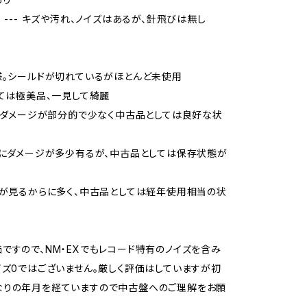
当 --- キズや汚れ、ノイズはあるが、針飛びは無し
様。シールドが切れているがほとんど未使用
しては極美品、一見して綺麗
品、ダメージが部分的で少なく中古品としては良好な状
的にダメージが多少有るが、中古品としては保存状態が
ジが見るからに多く、中古品としては経年使用相当の状
ですので、NM・EXでもレコード特有のノイズを含み
イズ0ではございません。厳しく評価はしていますが初
なりの年月を経ていますので中古盤へのご理解をお願