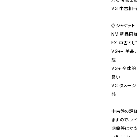
VG 中古相
◎ジャケット
NM 新品同
EX 中古と
VG++ 美
態
VG+ 全体
良い
VG ダメー
態
中古盤の評価
ますので、ノ
期盤等はか
い致します。