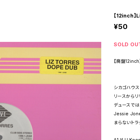
【12inch】Li
¥50
SOLD OU
【廃盤12inch】
シカゴハウス・
リースからリリ
デュースでは
Jessie 
まらないトラッ
A1 If U Kee