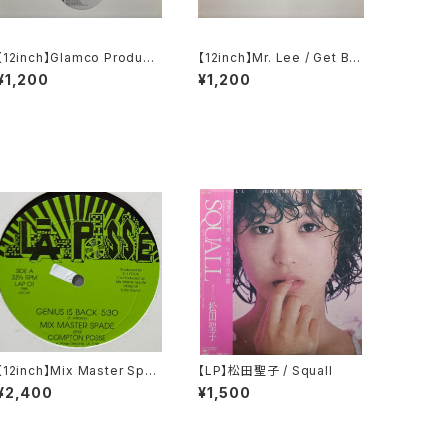
【12inch】Glamco Producti
【12inch】Mr. Lee / Get Bu
ons Presents Jon Shaft /
sy (1990 Remixes)
¥1,200
¥1,200
Ain't Really Down / Ideali
sm
【12inch】Mix Master Spad
【LP】松田聖子 / Squall
e And Compton Posse /
¥2,400
¥1,500
Genius Is Back