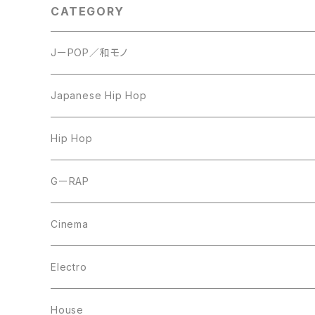
CATEGORY
JーPOP／和モノ
LP
Japanese Hip Hop
7inch
12inch
Hip Hop
CD
LP
LP
GーRAP
12inch
12inch
12inch
Cinema
10inch
CD
LP
LP
Electro
Casette Tape
12inch
12inch
House