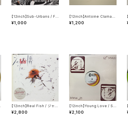
【12inch】Sub-Urbans / Fe
【12inch】Antoine Clamara
el Your Soul
n / Nathan Hawks / Infern
¥1,000
¥1,200
al / Drum Introspection II
(Sampler Vol. 1)
p
【12inch】Real Fish / ジャン
【12inch】Young Love / Se
クビート東京
xual Healing Rap
¥2,800
¥2,100