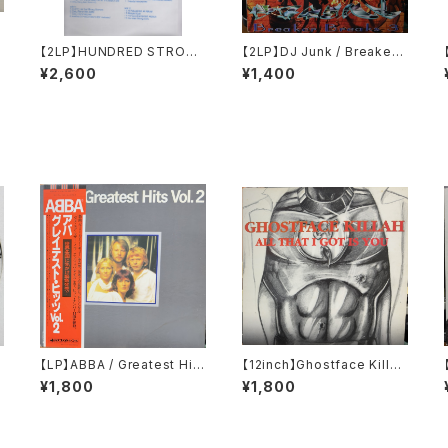
i
【2LP】HUNDRED STRONG
【2LP】DJ Junk / Breaker
/
/ Strength Of A Hundred
Breaks 3
¥2,600
¥1,400
i
【LP】ABBA / Greatest Hits
【12inch】Ghostface Killah
e
Vol. 2
/ All That I Got Is You
¥1,800
¥1,800