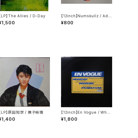
【LP】The Allies / D-Day
【12inch】Numskullz / Ad I
nfinitum
¥1,500
¥800
【LP】原田知世 / 撫子純情
【12inch】En Vogue / What
ever (The Tumblin' Dice
¥1,400
¥1,800
Remixes)