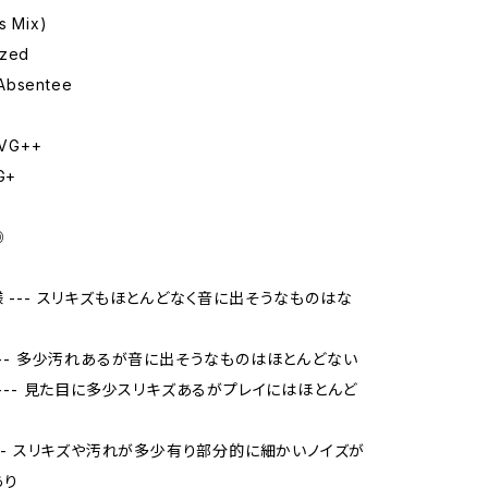
s Mix)
ized
Absentee
VG++
G+
◎
様 --- スリキズもほとんどなく音に出そうなものはな
 --- 多少汚れあるが音に出そうなものはほとんどない
品 --- 見た目に多少スリキズあるがプレイにはほとんど
 --- スリキズや汚れが多少有り部分的に細かいノイズが
あり