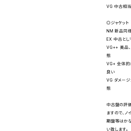
VG 中古相
◎ジャケット
NM 新品同
EX 中古と
VG++ 美
態
VG+ 全体
良い
VG ダメー
態
中古盤の評価
ますので、ノ
期盤等はか
い致します。