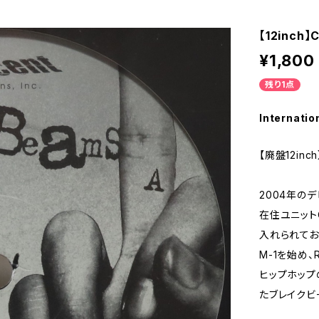
【12inch】C
¥1,800
残り1点
Internatio
【廃盤12inch
2004年の
在住ユニット
入れられてお
M-1を始め、
ヒップホップ
たブレイクビ