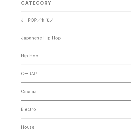
CATEGORY
JーPOP／和モノ
LP
Japanese Hip Hop
7inch
12inch
Hip Hop
CD
LP
LP
GーRAP
12inch
12inch
12inch
Cinema
10inch
CD
LP
LP
Electro
Casette Tape
12inch
12inch
House