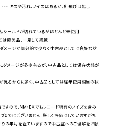
当 --- キズや汚れ、ノイズはあるが、針飛びは無し
様。シールドが切れているがほとんど未使用
しては極美品、一見して綺麗
品、ダメージが部分的で少なく中古品としては良好な状
的にダメージが多少有るが、中古品としては保存状態が
ジが見るからに多く、中古品としては経年使用相当の状
ですので、NM・EXでもレコード特有のノイズを含み
イズ0ではございません。厳しく評価はしていますが初
なりの年月を経ていますので中古盤へのご理解をお願