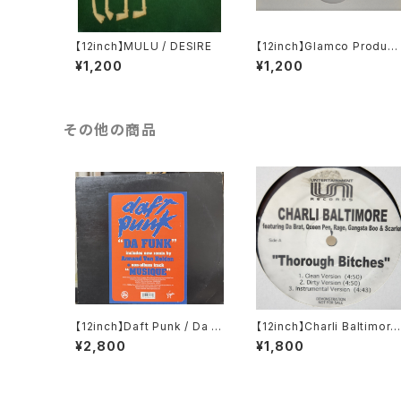
【12inch】MULU / DESIRE
【12inch】Glamco Product
ons Presents Jon Shaft 
¥1,200
¥1,200
Ain't Really Down / Ideal
sm
その他の商品
【12inch】Daft Punk / Da F
【12inch】Charli Baltimore
unk
/ Thorough Bitches / Ev
¥2,800
¥1,800
rybody Wanna Know