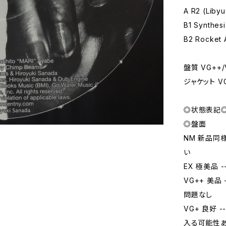
A R2 (Libyu
B1 Synthes
B2 Rocket 
盤質 VG++/
ジャケット V
◎状態表記
◎盤面
NM 新品同
い
EX 極美品
VG++ 美
問題なし
VG+ 良好
入る可能性