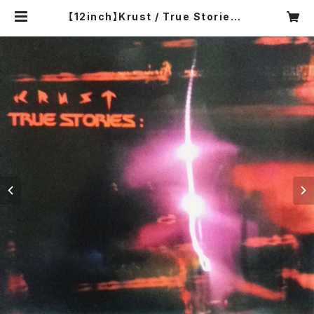
【12inch】Krust / True Stories |
COMPACT DISCO ASIA