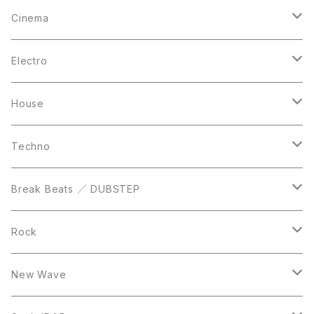
12inch
12inch
12inch
Cinema
10inch
CD
LP
LP
Electro
Casette Tape
12inch
12inch
House
DVD
LP
LP
Techno
12inch
12inch
Break Beats ／ DUBSTEP
10inch
LP
12inch
Rock
LP
12inch
New Wave