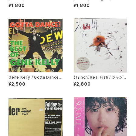
Thorough Bitches / Everyb
er (The Tumblin' Dice Rem
¥1,800
¥1,800
ody Wanna Know
ixes)
Gene Kelly / Gotta Dance:
【12inch】Real Fish / ジャンク
Best of [Import]
ビート東京
¥2,500
¥2,800