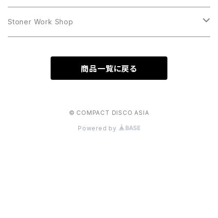
LP
LP
Stoner Work Shop
12inch
CDR
商品一覧に戻る
TAPE
© COMPACT DISCO ASIA
Powered by