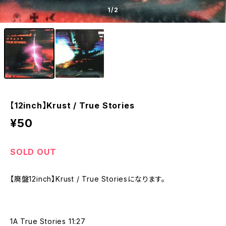
1
/2
【12inch】Krust / True Stories
¥50
SOLD OUT
【廃盤12inch】Krust / True Storiesになります。
1A True Stories 11:27