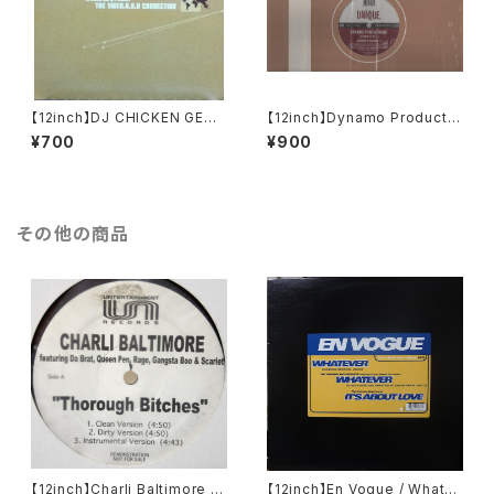
【12inch】DJ CHICKEN GEOR
【12inch】Dynamo Productio
GE / SWED.U.S.H CONNEC
ns / Steppin' It Up
¥700
¥900
TION
その他の商品
【12inch】Charli Baltimore /
【12inch】En Vogue / Whatev