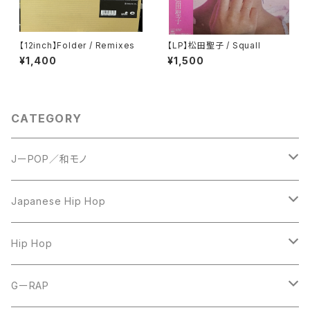
【12inch】Folder / Remixes
【LP】松田聖子 / Squall
¥1,400
¥1,500
CATEGORY
JーPOP／和モノ
LP
Japanese Hip Hop
7inch
12inch
Hip Hop
CD
LP
LP
GーRAP