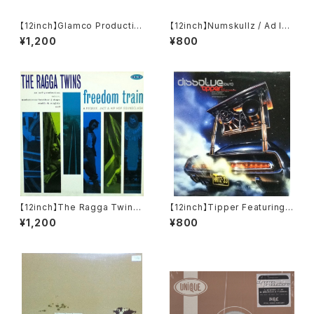
【12inch】Glamco Productio
【12inch】Numskullz / Ad Infi
ns Presents Jon Shaft / Ai
nitum
¥1,200
¥800
n't Really Down / Idealism
【12inch】The Ragga Twins /
【12inch】Tipper Featuring
Freedom Train
Deborah Anderson / Dissol
¥1,200
¥800
ve (Out)