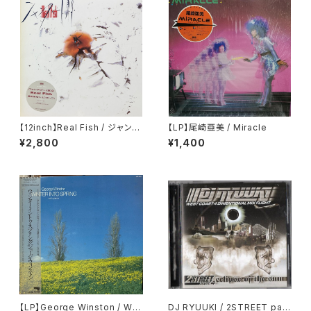
【12inch】Real Fish / ジャンク
【LP】尾崎亜美 / Miracle
ビート東京
¥2,800
¥1,400
【LP】George Winston / Win
DJ RYUUKI / 2STREET part.