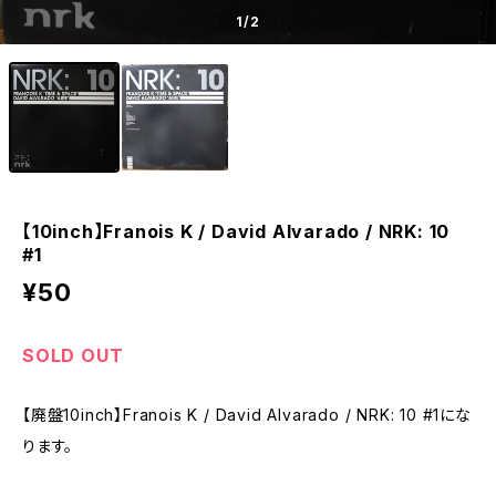
1
/2
【10inch】Franois K / David Alvarado / NRK: 10
#1
¥50
SOLD OUT
【廃盤10inch】Franois K / David Alvarado / NRK: 10 #1にな
ります。