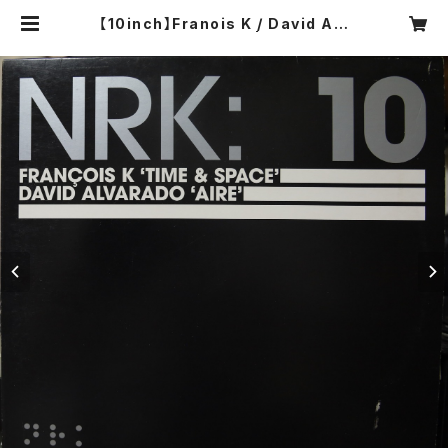
【10inch】Franois K / David Alv
arado / NRK: 10 #1 | COMPACT
DISCO ASIA