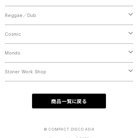
Acetate Press
LP
LP
Reggae／Dub
10inch
12inch
LP
Cosmic
12inch
12inch
Mondo
LP
LP
Stoner Work Shop
12inch
CDR
商品一覧に戻る
TAPE
© COMPACT DISCO ASIA