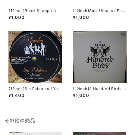
【12inch】Black Sheep / Nort
【12inch】Sub-Urbans / Feel
h South East West
Your Soul
¥1,000
¥1,000
【12inch】Sin Palabras / Yem
【12inch】A Hundred Birds F
aya
eat. Sugami / Amar Gora
¥1,400
¥1,000
その他の商品