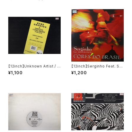
【12inch】Unknown Artist / R
【12inch】Serginho Feat. Si
are Grooves & Essential C
mon Papa / Cores Do Brasi
¥1,100
¥1,200
onga Breaks For DJ's Vol II
l