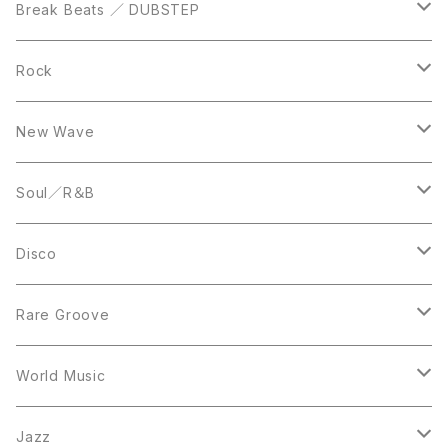
12inch
12inch
Break Beats ／ DUBSTEP
10inch
LP
12inch
Rock
LP
12inch
New Wave
LP
12inch
Soul／R＆B
LP
LP
Disco
12inch
7inch
Rare Groove
12inch
12inch
World Music
LP
LP
12inch
Jazz