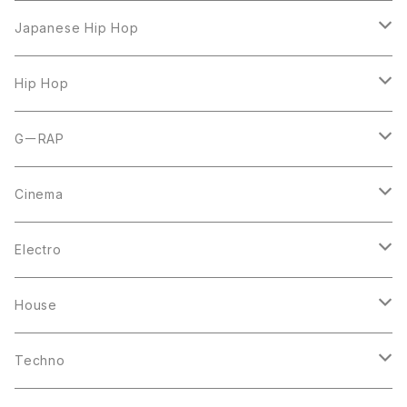
LP
Japanese Hip Hop
7inch
12inch
Hip Hop
CD
LP
LP
GーRAP
12inch
12inch
12inch
Cinema
10inch
CD
LP
LP
Electro
Casette Tape
12inch
12inch
House
DVD
LP
LP
Techno