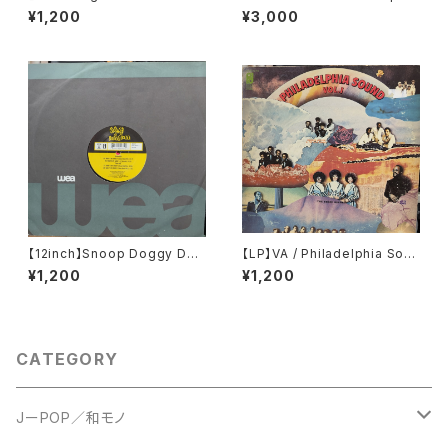
ter Into Spring
4 ecipse of the sun
¥1,200
¥3,000
【12inch】Snoop Doggy Dog
【LP】VA / Philadelphia Soun
g / What's My Name?
d Vol. 1
¥1,200
¥1,200
CATEGORY
JーPOP／和モノ