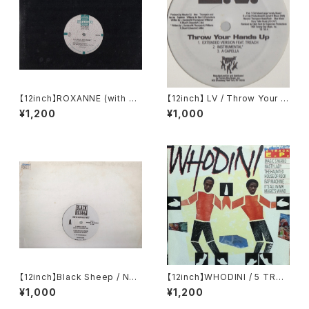
【12inch】ROXANNE (with U
【12inch】 LV / Throw Your H
TFO) / THE REAL ROXANN
ands Up (Remixes)
¥1,200
¥1,000
E
【12inch】Black Sheep / Nort
【12inch】WHODINI / 5 TRAC
h South East West
K EP
¥1,000
¥1,200