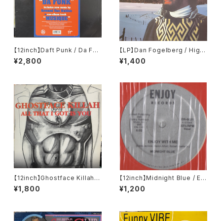
【12inch】Daft Punk / Da Fun
【LP】Dan Fogelberg / High
k
Country Snows
¥2,800
¥1,400
【12inch】Ghostface Killah /
【12inch】Midnight Blue / Enj
All That I Got Is You
oy With Me
¥1,800
¥1,200