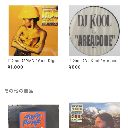
【12inch】EPMD / Gold Digg
【12inch】DJ Kool / Areacod
er
e
¥1,800
¥800
その他の商品