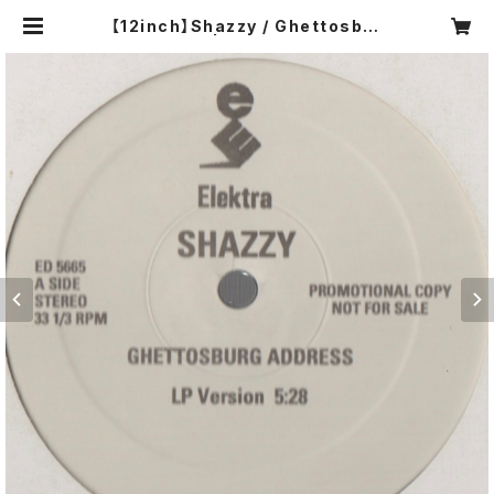
【12inch】Shazzy / Ghettosbur
g Address | COMPACT DISCO
ASIA