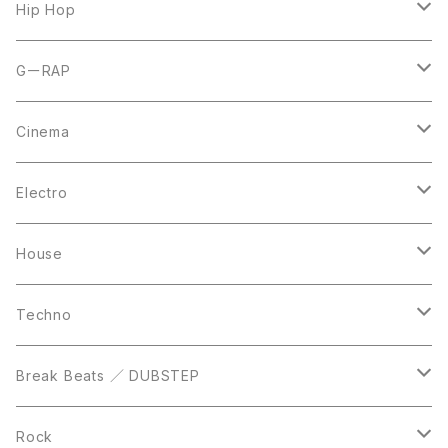
7inch
12inch
Hip Hop
CD
LP
LP
GーRAP
12inch
12inch
12inch
Cinema
10inch
CD
LP
LP
Electro
Casette Tape
12inch
12inch
House
DVD
LP
LP
Techno
12inch
12inch
Break Beats ／ DUBSTEP
10inch
LP
12inch
Rock