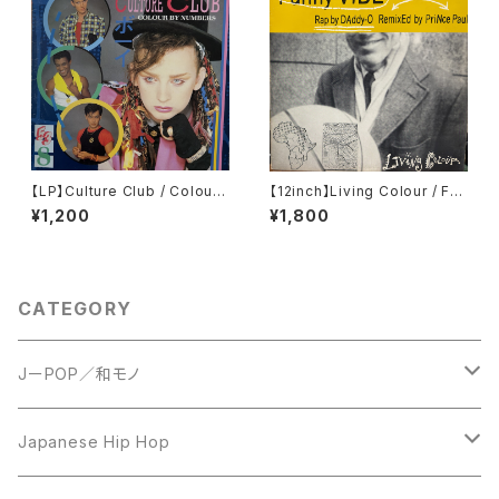
【LP】Culture Club / Colour
【12inch】Living Colour / Fun
By Numbers
ny Vibe
¥1,200
¥1,800
CATEGORY
JーPOP／和モノ
LP
Japanese Hip Hop