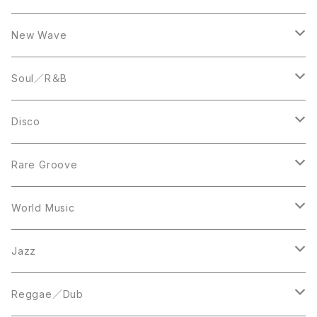
LP
12inch
New Wave
LP
12inch
Soul／R＆B
LP
LP
Disco
12inch
7inch
Rare Groove
12inch
12inch
World Music
LP
LP
12inch
Jazz
Acetate Press
LP
LP
Reggae／Dub