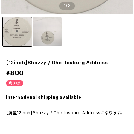
1
/2
【12inch】Shazzy / Ghettosburg Address
¥800
残り1点
International shipping available
【廃盤12inch】Shazzy / Ghettosburg Addressになります。