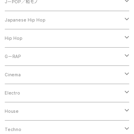
JーPOP／和モノ
LP
Japanese Hip Hop
7inch
12inch
Hip Hop
CD
LP
LP
GーRAP
12inch
12inch
12inch
Cinema
10inch
CD
LP
LP
Electro
Casette Tape
12inch
12inch
House
DVD
LP
LP
Techno