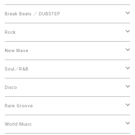
12inch
12inch
Break Beats ／ DUBSTEP
10inch
LP
12inch
Rock
LP
12inch
New Wave
LP
12inch
Soul／R＆B
LP
LP
Disco
12inch
7inch
Rare Groove
12inch
12inch
World Music