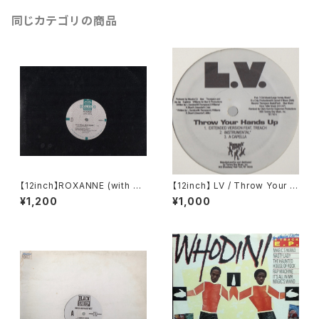
同じカテゴリの商品
【12inch】ROXANNE (with U
【12inch】 LV / Throw Your H
TFO) / THE REAL ROXANN
ands Up (Remixes)
¥1,200
¥1,000
E