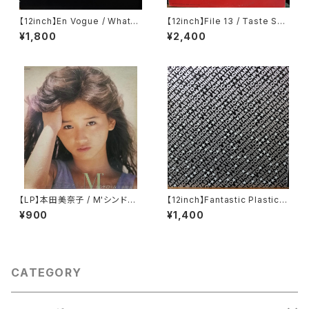
【12inch】En Vogue / Whatev
【12inch】File 13 / Taste So
er (The Tumblin' Dice Rem
Good
¥1,800
¥2,400
ixes)
【LP】本田美奈子 / M'シンドロ
【12inch】Fantastic Plastic
ーム
Machine / Take Me To The
¥900
¥1,400
Disco
CATEGORY