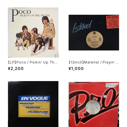
【LP】Poco / Pickin' Up The
【12inch】Material / Playin'
Pieces
With Fire
¥2,200
¥1,000