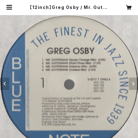
【12inch】Greg Osby / Mr. Gutte
rman | COMPACT DISCO ASIA