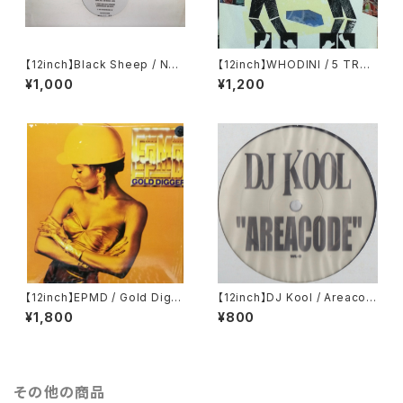
【12inch】Black Sheep / Nort
【12inch】WHODINI / 5 TRAC
h South East West
K EP
¥1,000
¥1,200
【12inch】EPMD / Gold Digg
【12inch】DJ Kool / Areacod
er
e
¥1,800
¥800
その他の商品