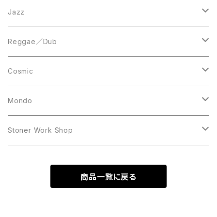
LP
LP
12inch
Jazz
Acetate Press
LP
LP
Reggae／Dub
10inch
12inch
LP
Cosmic
12inch
12inch
Mondo
LP
LP
Stoner Work Shop
12inch
CDR
商品一覧に戻る
TAPE